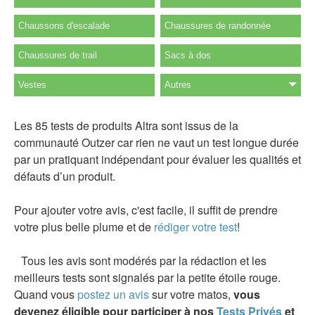
Chaussons d'escalade
Chaussures de randonnée
Chaussures de trail
Sacs à dos
Vestes
Autres
Les 85 tests de produits Altra sont issus de la
communauté Outzer car rien ne vaut un test longue durée
par un pratiquant indépendant pour évaluer les qualités et
défauts d’un produit.
Pour ajouter votre avis, c'est facile, il suffit de prendre
votre plus belle plume et de
rédiger votre test
!
Tous les avis sont modérés par la rédaction et les
meilleurs tests sont signalés par la petite étoile rouge.
Quand vous
postez un avis
sur votre matos,
vous
devenez éligible pour participer à nos
Tests Privés
et