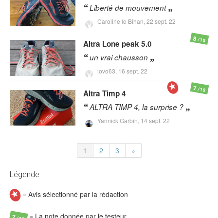
Liberté de mouvement
Caroline le Bihan,
22 sept. 22
8
/10
Altra
Lone peak 5.0
un vrai chausson
lovo63,
16 sept. 22
7
/10
Altra
Timp 4
ALTRA TIMP 4, la surprise ?
Yannick Garbin,
14 sept. 22
1
2
3
»
Légende
= Avis sélectionné par la rédaction
= La note donnée par le testeur
7