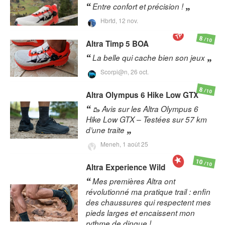
Entre confort et précision !
Hbrtd,
12 nov.
TP
8
/10
Altra
Timp 5 BOA
La belle qui cache bien son jeux
Scorpi@n,
26 oct.
8
/10
Altra
Olympus 6 Hike Low GTX
🥾 Avis sur les Altra Olympus 6
Hike Low GTX – Testées sur 57 km
d’une traite
Meneh,
1 août 25
10
/10
Altra
Experience Wild
Mes premières Altra ont
révolutionné ma pratique trail : enfin
des chaussures qui respectent mes
pieds larges et encaissent mon
rythme de dingue !