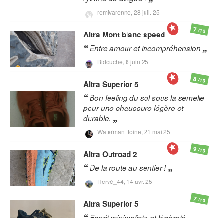
remivarenne,
28 juil. 25
7
/10
Altra
Mont blanc speed
Entre amour et incompréhension
Bidouche,
6 juin 25
8
/10
Altra
Superior 5
Bon feeling du sol sous la semelle
pour une chaussure légère et
durable.
Waterman_toine,
21 mai 25
9
/10
Altra
Outroad 2
De la route au sentier !
Hervé_44,
14 avr. 25
7
/10
Altra
Superior 5
Esprit minimaliste et légèreté