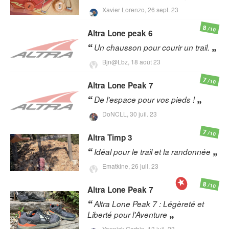
Xavier Lorenzo,
26 sept. 23
8
/10
Altra
Lone peak 6
Un chausson pour courir un trail.
Bjn@Lbz,
18 août 23
7
/10
Altra
Lone Peak 7
De l'espace pour vos pieds !
DoNCLL,
30 juil. 23
7
/10
Altra
Timp 3
Idéal pour le trail et la randonnée
Ematkine,
26 juil. 23
8
/10
Altra
Lone Peak 7
Altra Lone Peak 7 : Légèreté et
Liberté pour l'Aventure
Yannick Garbin,
13 juil. 23