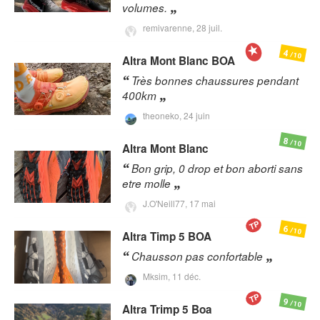
volumes.
remivarenne,
28 juil.
4
/10
Altra
Mont Blanc BOA
Très bonnes chaussures pendant
400km
theoneko,
24 juin
8
/10
Altra
Mont Blanc
Bon grip, 0 drop et bon aborti sans
etre molle
J.O'Neill77,
17 mai
TP
6
/10
Altra
Timp 5 BOA
Chausson pas confortable
Mksim,
11 déc.
TP
9
/10
Altra
Trimp 5 Boa