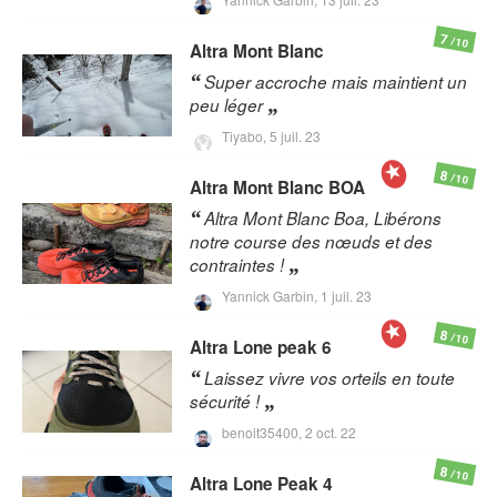
7
/10
Altra
Mont Blanc
Super accroche mais maintient un
peu léger
Tiyabo,
5 juil. 23
8
/10
Altra
Mont Blanc BOA
Altra Mont Blanc Boa, Libérons
notre course des nœuds et des
contraintes !
Yannick Garbin,
1 juil. 23
8
/10
Altra
Lone peak 6
Laissez vivre vos orteils en toute
sécurité !
benoit35400,
2 oct. 22
8
/10
Altra
Lone Peak 4