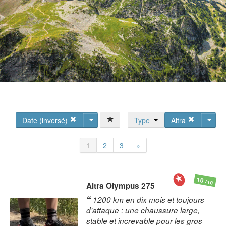
Date (inversé)
Type
Altra
1
2
3
»
10
/10
Altra
Olympus 275
1200 km en dix mois et toujours
d'attaque : une chaussure large,
stable et increvable pour les gros