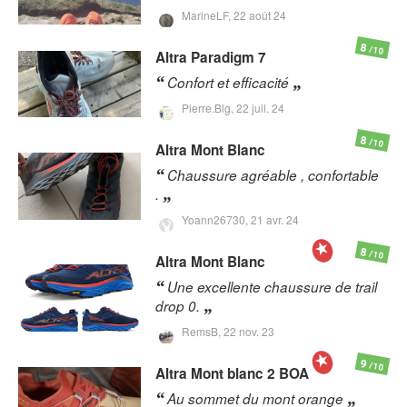
MarineLF,
22 août 24
8
/10
Altra
Paradigm 7
Confort et efficacité
Pierre.Blg,
22 juil. 24
8
/10
Altra
Mont Blanc
Chaussure agréable , confortable
.
Yoann26730,
21 avr. 24
8
/10
Altra
Mont Blanc
Une excellente chaussure de trail
drop 0.
RemsB,
22 nov. 23
9
/10
Altra
Mont blanc 2 BOA
Au sommet du mont orange