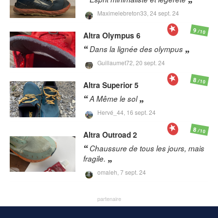
Maximelebreton33,
24 sept. 24
9
/10
Altra
Olympus 6
Dans la lignée des olympus
Guillaumet72,
20 sept. 24
8
/10
Altra
Superior 5
A Même le sol
Hervé_44,
16 sept. 24
8
/10
Altra
Outroad 2
Chaussure de tous les jours, mais
fragile.
omaleh,
7 sept. 24