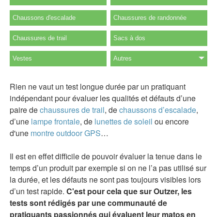
Chaussons d'escalade
Chaussures de randonnée
Chaussures de trail
Sacs à dos
Vestes
Autres
Rien ne vaut un test longue durée par un pratiquant
indépendant pour évaluer les qualités et défauts d’une
paire de
chaussures de trail
, de
chaussons d’escalade
,
d’une
lampe frontale
, de
lunettes de soleil
ou encore
d'une
montre outdoor GPS
…
Il est en effet difficile de pouvoir évaluer la tenue dans le
temps d’un produit par exemple si on ne l’a pas utilisé sur
la durée, et les défauts ne sont pas toujours visibles lors
d’un test rapide.
C'est pour cela que sur Outzer, les
tests sont rédigés par une communauté de
pratiquants passionnés qui évaluent leur matos en