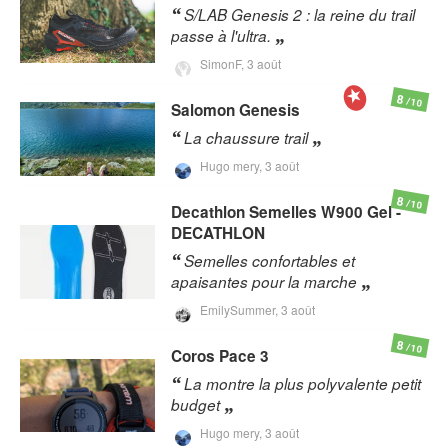
S/LAB Genesis 2 : la reine du trail
passe à l'ultra.
SimonF,
3 août
8
/10
Salomon
Genesis
La chaussure trail
Hugo mery,
3 août
8
/10
Decathlon
Semelles W900 Gel -
DECATHLON
Semelles confortables et
apaisantes pour la marche
EmilySummer,
3 août
8
/10
Coros
Pace 3
La montre la plus polyvalente petit
budget
Hugo mery,
3 août