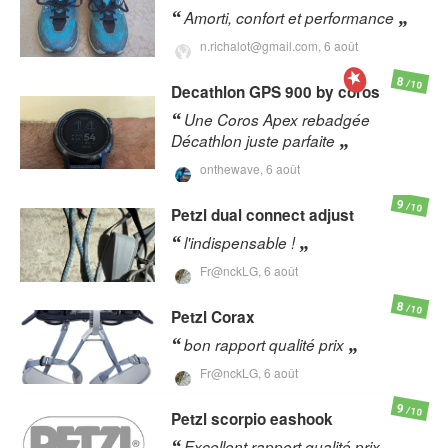
Amorti, confort et performance
n.richalot@gmail.com,
6 août
8
/10
Decathlon
GPS 900 by coros
Une Coros Apex rebadgée
Décathlon juste parfaite
onthewave,
6 août
9
/10
Petzl
dual connect adjust
l'indispensable !
Fr@nckLG,
6 août
8
/10
Petzl
Corax
bon rapport qualité prix
Fr@nckLG,
6 août
9
/10
Petzl
scorpio eashook
Excellent rapport qualité prix