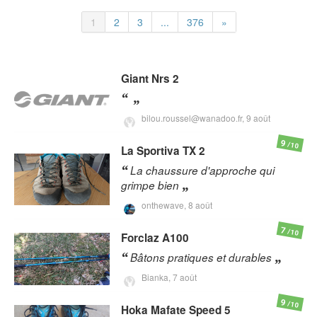
1
2
3
...
376
»
Giant
Nrs 2
bilou.roussel@wanadoo.fr,
9 août
9
/10
La Sportiva
TX 2
La chaussure d'approche qui
grimpe bien
onthewave,
8 août
7
/10
Forclaz
A100
Bâtons pratiques et durables
Bianka,
7 août
9
/10
Hoka
Mafate Speed 5