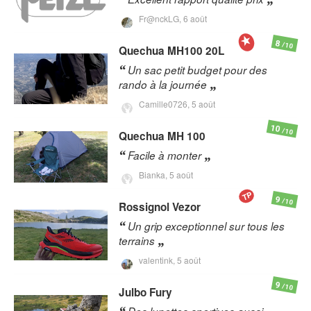
Fr@nckLG,
6 août
8
/10
Quechua
MH100 20L
Un sac petit budget pour des
rando à la journée
Camille0726,
5 août
10
/10
Quechua
MH 100
Facile à monter
Bianka,
5 août
TP
9
/10
Rossignol
Vezor
Un grip exceptionnel sur tous les
terrains
valentink,
5 août
9
/10
Julbo
Fury