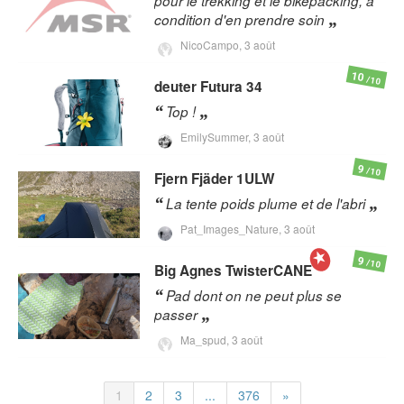
pour le trekking et le bikepacking, à
condition d'en prendre soin
NicoCampo,
3 août
10
/10
deuter
Futura 34
Top !
EmilySummer,
3 août
9
/10
Fjern
Fjäder 1ULW
La tente poids plume et de l'abri
Pat_Images_Nature,
3 août
9
/10
Big Agnes
TwisterCANE
Pad dont on ne peut plus se
passer
Ma_spud,
3 août
1
2
3
...
376
»