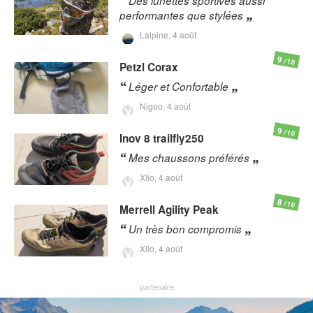
Des lunettes sportives aussi
performantes que stylées
Lalpine,
4 août
9
/10
Petzl
Corax
Léger et Confortable
Nigoo,
4 août
9
/10
Inov 8
trailfly250
Mes chaussons préférés
Xlio,
4 août
8
/10
Merrell
Agility Peak
Un très bon compromis
Xlio,
4 août