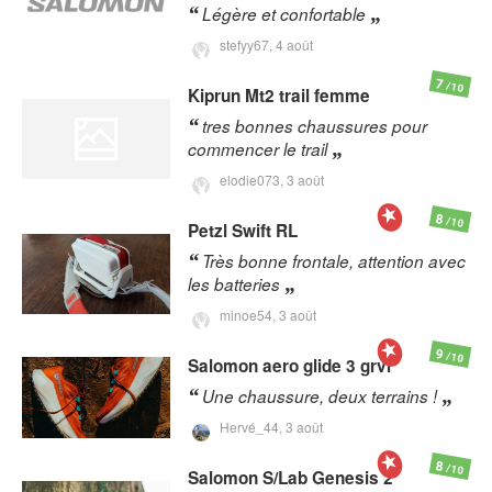
Légère et confortable
stefyy67,
4 août
7
/10
Kiprun
Mt2 trail femme
tres bonnes chaussures pour
commencer le trail
elodie073,
3 août
8
/10
Petzl
Swift RL
Très bonne frontale, attention avec
les batteries
minoe54,
3 août
9
/10
Salomon
aero glide 3 grvl
Une chaussure, deux terrains !
Hervé_44,
3 août
8
/10
Salomon
S/Lab Genesis 2