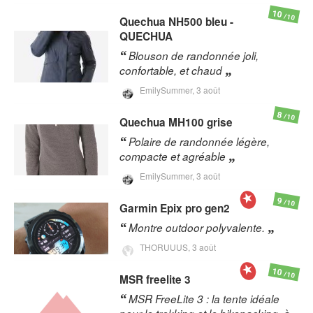
10
/10
Quechua
NH500 bleu -
QUECHUA
Blouson de randonnée joli,
confortable, et chaud
EmilySummer,
3 août
8
/10
Quechua
MH100 grise
Polaire de randonnée légère,
compacte et agréable
EmilySummer,
3 août
9
/10
Garmin
Epix pro gen2
Montre outdoor polyvalente.
THORUUUS,
3 août
10
/10
MSR
freelite 3
MSR FreeLite 3 : la tente idéale