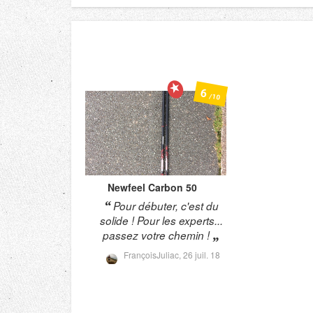
6
/10
Newfeel
Carbon 50
Pour débuter, c'est du
solide ! Pour les experts...
passez votre chemin !
FrançoisJuliac,
26 juil. 18