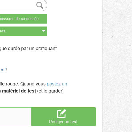
ussures de randonnée
res
gue durée par un pratiquant
est
!
toile rouge. Quand vous
postez un
 matériel de test
(et le garder)
Rédiger un test