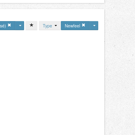
rsé)
Type
Newfeel