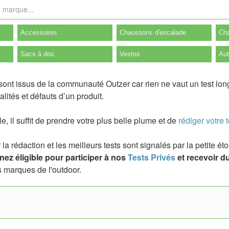
Accessoires
Chaussons d'escalade
Cha
Sacs à dos
Vestes
Aut
sont issus de la communauté Outzer car rien ne vaut un test lon
lités et défauts d’un produit.
ile, il suffit de prendre votre plus belle plume et de
rédiger votre t
a rédaction et les meilleurs tests sont signalés par la petite é
ez éligible pour participer à nos
Tests Privés
et recevoir du
 marques de l'outdoor.