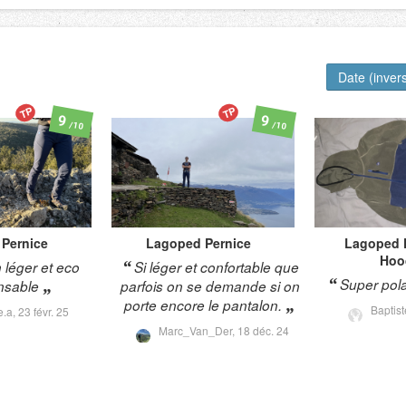
Date (inver
TP
TP
9
9
/10
/10
Pernice
Lagoped
Pernice
Lagoped
Hoo
 léger et eco
Si léger et confortable que
Super pola
nsable
parfois on se demande si on
porte encore le pantalon.
Baptis
e.a,
23 févr. 25
Marc_Van_Der,
18 déc. 24