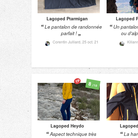
Lagoped
Ptarmigan
Lagoped
Le pantalon de randonnée
Un pantalo
parfait !
ou d'al
Corentin Julliard,
25 oct. 21
Kilia
TP
8
/10
Lagoped
Heydo
Lagope
Aspect technique très
La har