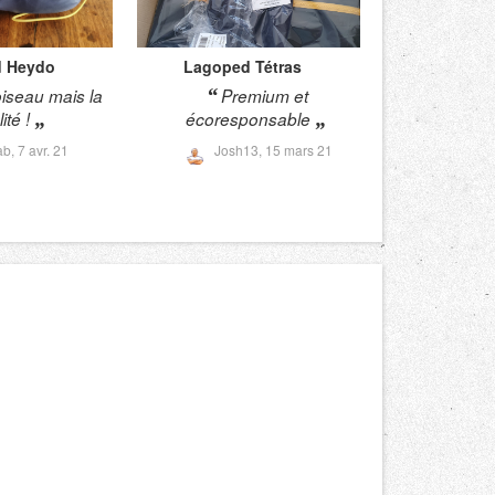
d
Heydo
Lagoped
Tétras
oiseau mais la
Premium et
ité !
écoresponsable
ab,
7 avr. 21
Josh13,
15 mars 21