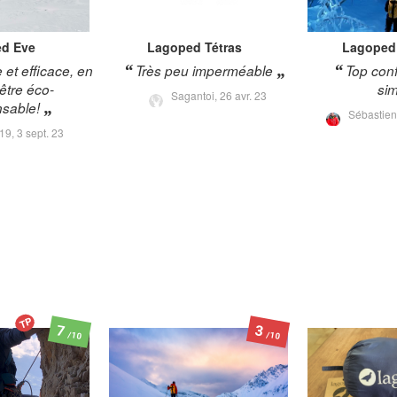
ed
Eve
Lagoped
Tétras
Lagoped
 et efficace, en
Très peu imperméable
Top conf
'être éco-
si
Sagantoi,
26 avr. 23
sable!
Sébastien
s19,
3 sept. 23
TP
7
3
/10
/10