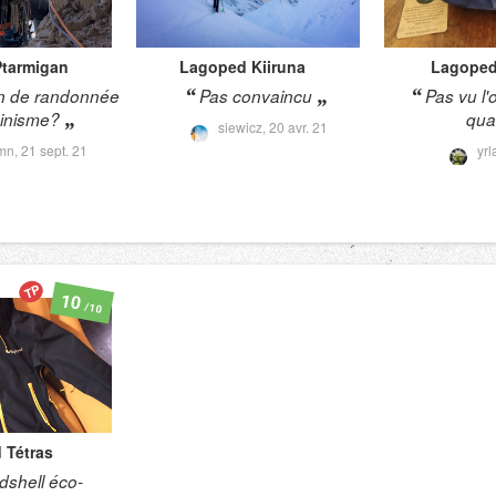
Ptarmigan
Lagoped
Kiiruna
Lagope
n de randonnée
Pas convaincu
Pas vu l'
pinisme?
qual
siewicz,
20 avr. 21
nmn,
21 sept. 21
yrl
TP
10
/10
d
Tétras
dshell éco-