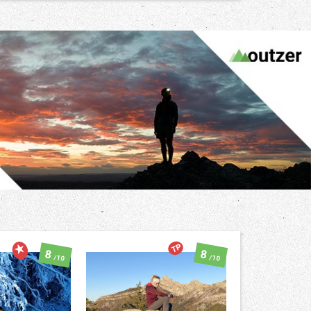
TP
8
8
/10
/10