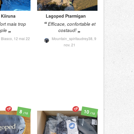
Kiiruna
Lagoped
Ptarmigan
ort mais trop
Efficace, confortable et
mple
costaud!
 Blasco,
12 mai 22
Mountain_spiritaudrey38,
9
nov. 21
TP
TP
10
8
/10
/10