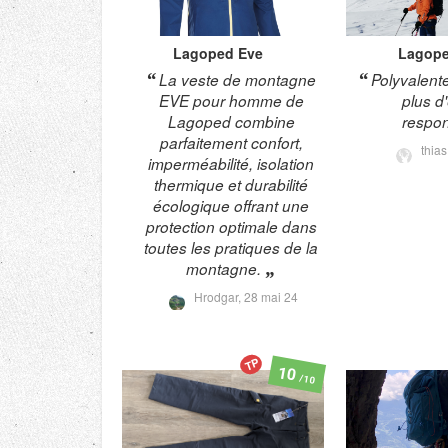
Lagoped
Eve
Lagop
La veste de montagne
Polyvalente
EVE pour homme de
plus d
Lagoped combine
respon
parfaitement confort,
thia
imperméabilité, isolation
thermique et durabilité
écologique offrant une
protection optimale dans
toutes les pratiques de la
montagne.
Hrodgar,
28 mai 24
TP
10
/10