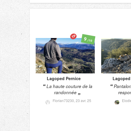
TP
9
/10
Lagoped
Pernice
Lagoped
La haute couture de la
Pantalon
randonnée
respo
Florian73230,
23 avr. 25
Elodi