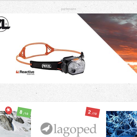
8
2
/10
/10