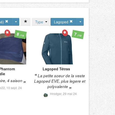
sé)
Type
Lagoped
8
7
/10
/10
Phantom
Lagoped
Tétras
die
La petite soeur de la veste
ire, 4 saison
Lagoped EVE, plus legere et
polyvalente
te22,
10 sept. 24
Hrodgar,
29 mai 24