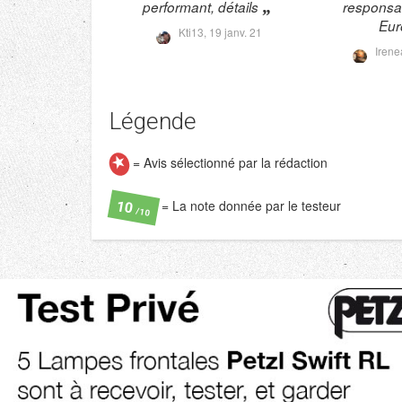
performant, détails
responsa
Eur
Kti13,
19 janv. 21
Irene
Légende
= Avis sélectionné par la rédaction
= La note donnée par le testeur
10
/10