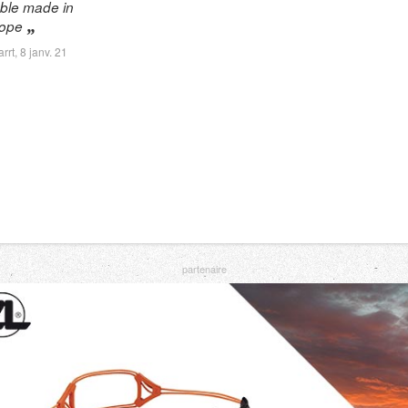
ble made in
ope
arrt,
8 janv. 21