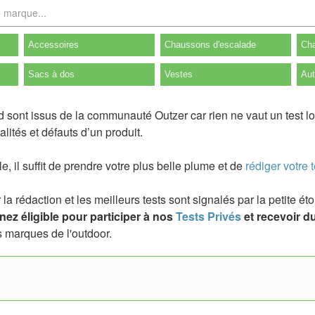
Accessoires
Chaussons d'escalade
Cha
Sacs à dos
Vestes
Aut
d sont issus de la communauté Outzer car rien ne vaut un test l
lités et défauts d’un produit.
ile, il suffit de prendre votre plus belle plume et de
rédiger votre t
a rédaction et les meilleurs tests sont signalés par la petite é
ez éligible pour participer à nos
Tests Privés
et recevoir du
 marques de l'outdoor.