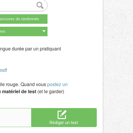
ussures de randonnée
res
ongue durée par un pratiquant
est
!
toile rouge. Quand vous
postez un
 matériel de test
(et le garder)
Rédiger un test