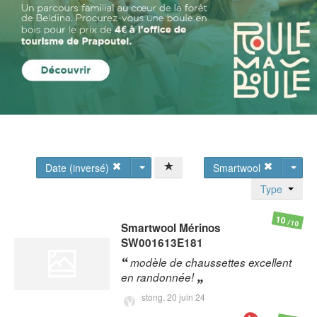
Date (inversé)
Smartwool
Type
10
/10
Smartwool
Mérinos
SW001613E181
modèle de chaussettes excellent
en randonnée!
stong,
20 juin 24