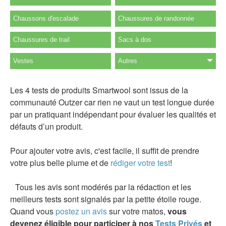
Chaussons d'escalade
Chaussures de randonnée
Chaussures de trail
Sacs à dos
Vestes
Autres
Les 4 tests de produits Smartwool sont issus de la
communauté Outzer car rien ne vaut un test longue durée
par un pratiquant indépendant pour évaluer les qualités et
défauts d’un produit.
Pour ajouter votre avis, c'est facile, il suffit de prendre
votre plus belle plume et de
rédiger votre test
!
Tous les avis sont modérés par la rédaction et les
meilleurs tests sont signalés par la petite étoile rouge.
Quand vous
postez un avis
sur votre matos,
vous
devenez éligible pour participer à nos
Tests Privés
et