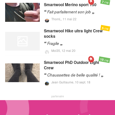
7
/10
Smartwool
Merino sport 150
Fait parfaitement son job
ThomL,
11 mai 22
5
/10
Smartwool
Hike ultra light Crew
socks
Fragile
Moi35,
12 mai 20
10
/10
Smartwool
PhD Outdoor Light
Crew
Chaussettes de belle qualité !
Jean Guillaume,
10 sept. 18