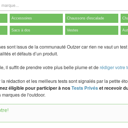
Accessoires
Chaussons d'escalade
Cha
Sacs à dos
Vestes
Aut
ises sont issus de la communauté Outzer car rien ne vaut un tes
lités et défauts d’un produit.
ile, il suffit de prendre votre plus belle plume et de
rédiger votre t
a rédaction et les meilleurs tests sont signalés par la petite é
ez éligible pour participer à nos
Tests Privés
et recevoir du
 marques de l'outdoor.
tre!