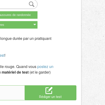
ussures de randonnée
res
t longue durée par un pratiquant
est
!
toile rouge. Quand vous
postez un
 matériel de test
(et le garder)
Rédiger un test