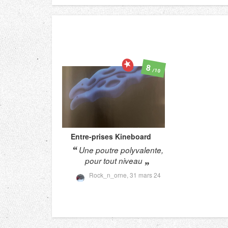
8
/10
Entre-prises
Kineboard
Une poutre polyvalente,
pour tout niveau
Rock_n_orne,
31 mars 24