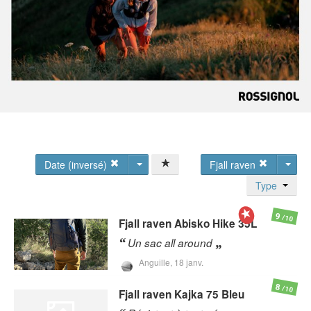
Date (inversé)
Fjall raven
Type
9
/10
Fjall raven
Abisko Hike 35L
Un sac all around
Anguille,
18 janv.
8
/10
Fjall raven
Kajka 75 Bleu