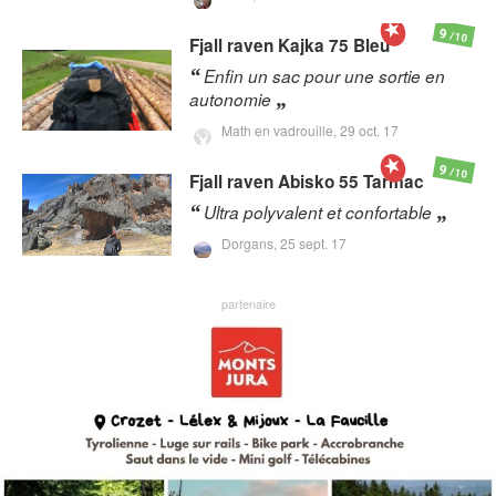
9
/10
Fjall raven
Kajka 75 Bleu
Enfin un sac pour une sortie en
autonomie
Math en vadrouille,
29 oct. 17
9
/10
Fjall raven
Abisko 55 Tarmac
Ultra polyvalent et confortable
Dorgans,
25 sept. 17