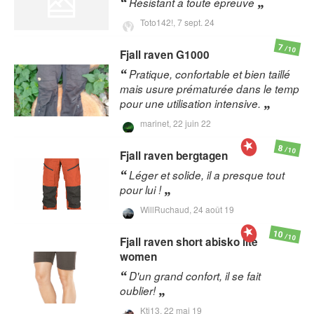
Résistant à toute épreuve
Toto142!,
7 sept. 24
7
/10
Fjall raven
G1000
Pratique, confortable et bien taillé
mais usure prématurée dans le temp
pour une utilisation intensive.
marinet,
22 juin 22
8
/10
Fjall raven
bergtagen
Léger et solide, il a presque tout
pour lui !
WillRuchaud,
24 août 19
10
/10
Fjall raven
short abisko lite
women
D'un grand confort, il se fait
oublier!
Kti13,
22 mai 19