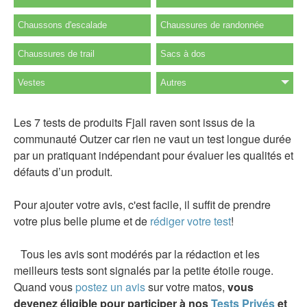
Chaussons d'escalade
Chaussures de randonnée
Chaussures de trail
Sacs à dos
Vestes
Autres
Les 7 tests de produits Fjall raven sont issus de la
communauté Outzer car rien ne vaut un test longue durée
par un pratiquant indépendant pour évaluer les qualités et
défauts d’un produit.
Pour ajouter votre avis, c'est facile, il suffit de prendre
votre plus belle plume et de
rédiger votre test
!
Tous les avis sont modérés par la rédaction et les
meilleurs tests sont signalés par la petite étoile rouge.
Quand vous
postez un avis
sur votre matos,
vous
devenez éligible pour participer à nos
Tests Privés
et