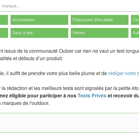
Accessoires
Chaussons d'escalade
Cha
Sacs à dos
Vestes
Aut
nt issus de la communauté Outzer car rien ne vaut un test longu
lités et défauts d’un produit.
ile, il suffit de prendre votre plus belle plume et de
rédiger votre t
a rédaction et les meilleurs tests sont signalés par la petite é
ez éligible pour participer à nos
Tests Privés
et recevoir du
 marques de l'outdoor.