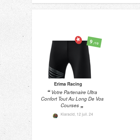
9
/10
Erima
Racing
Votre Partenaire Ultra
Confort Tout Au Long De Vos
Courses
Kiaracld,
12 juil. 24