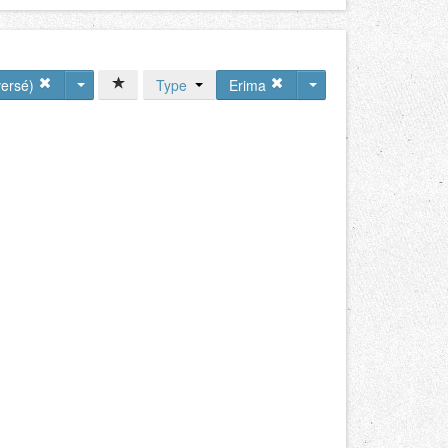
versé)
Type
Erima