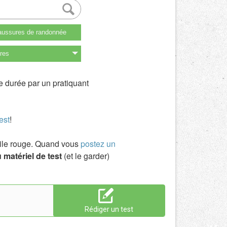
ussures de randonnée
res
e durée par un pratiquant
est
!
toile rouge. Quand vous
postez un
 matériel de test
(et le garder)
Rédiger un test