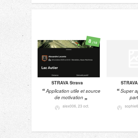
8
/10
STRAVA
Strava
STRAVA
Application utile et source
Super ap
de motivation
par
alex006,
23 oct.
sophie