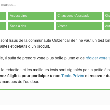
Accessoires
Chaussons d'escalade
Cha
Sacs à dos
Vestes
Aut
sont issus de la communauté Outzer car rien ne vaut un test lo
lités et défauts d’un produit.
ile, il suffit de prendre votre plus belle plume et de
rédiger votre t
a rédaction et les meilleurs tests sont signalés par la petite é
ez éligible pour participer à nos
Tests Privés
et recevoir du
 marques de l'outdoor.