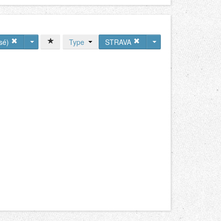
rsé)
Type
STRAVA