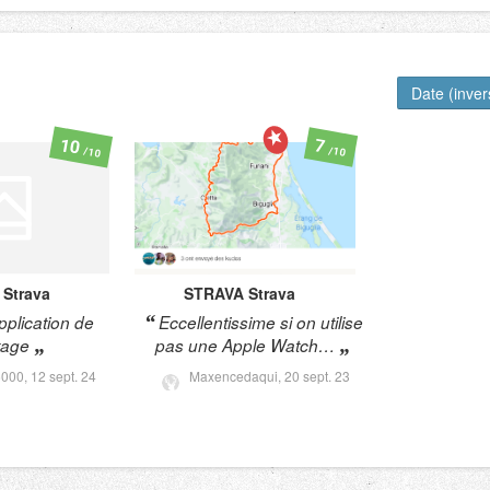
Date (inve
10
7
/10
/10
Strava
STRAVA
Strava
plication de
Eccellentissime si on utilise
tage
pas une Apple Watch…
6000,
12 sept. 24
Maxencedaqui,
20 sept. 23