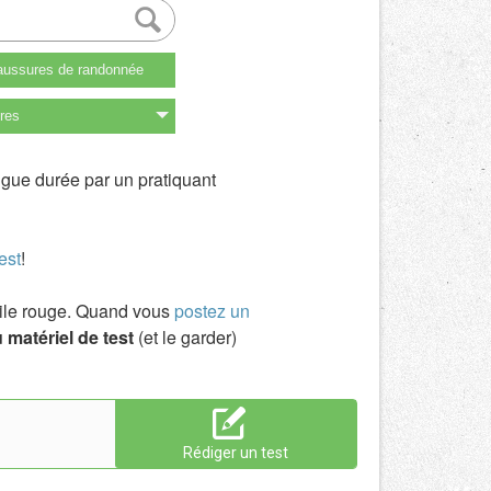
ussures de randonnée
res
ngue durée par un pratiquant
est
!
toile rouge. Quand vous
postez un
 matériel de test
(et le garder)
Rédiger un test