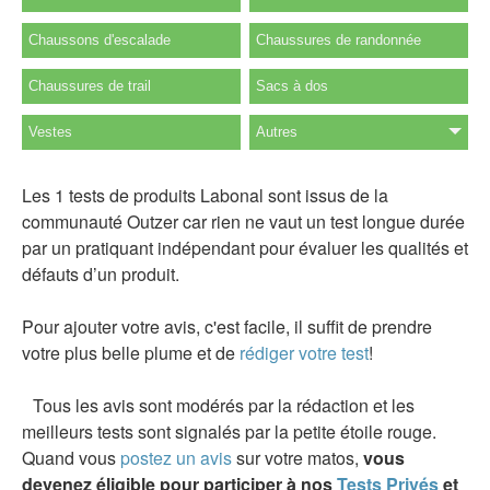
Chaussons d'escalade
Chaussures de randonnée
Chaussures de trail
Sacs à dos
Vestes
Autres
Les 1 tests de produits Labonal sont issus de la
communauté Outzer car rien ne vaut un test longue durée
par un pratiquant indépendant pour évaluer les qualités et
défauts d’un produit.
Pour ajouter votre avis, c'est facile, il suffit de prendre
votre plus belle plume et de
rédiger votre test
!
Tous les avis sont modérés par la rédaction et les
meilleurs tests sont signalés par la petite étoile rouge.
Quand vous
postez un avis
sur votre matos,
vous
devenez éligible pour participer à nos
Tests Privés
et