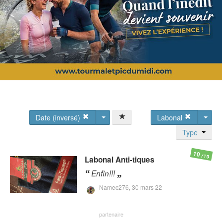
Date (inversé)
Labonal
Type
10
/10
Labonal
Anti-tiques
Enfin!!!
Namec276,
30 mars 22