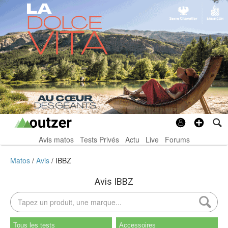
Avis matos
Tests Privés
Actu
Live
Forums
Matos
Avis
IBBZ
Avis IBBZ
Tous les tests
Accessoires