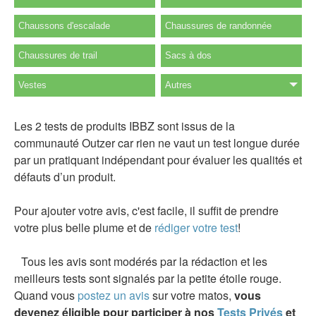
Chaussons d'escalade
Chaussures de randonnée
Chaussures de trail
Sacs à dos
Vestes
Autres
Les 2 tests de produits IBBZ sont issus de la
communauté Outzer car rien ne vaut un test longue durée
par un pratiquant indépendant pour évaluer les qualités et
défauts d’un produit.
Pour ajouter votre avis, c'est facile, il suffit de prendre
votre plus belle plume et de
rédiger votre test
!
Tous les avis sont modérés par la rédaction et les
meilleurs tests sont signalés par la petite étoile rouge.
Quand vous
postez un avis
sur votre matos,
vous
devenez éligible pour participer à nos
Tests Privés
et