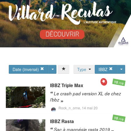
Date (inversé)
Type
IBBZ
10
/10
IBBZ
Triple Max
Le crash pad version XL de chez
i'bbz
Rock_n_orne,
14 mai 20
10
/10
IBBZ
Rasta
Sac à magnésie rasta 2019