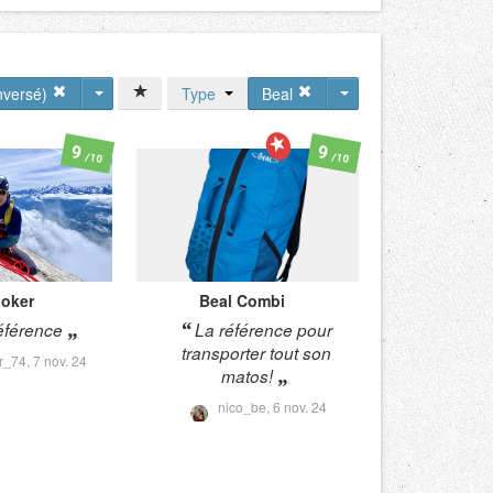
nversé)
Type
Beal
9
9
/10
/10
Joker
Beal
Combi
éférence
La référence pour
transporter tout son
ur_74,
7 nov. 24
matos!
nico_be,
6 nov. 24