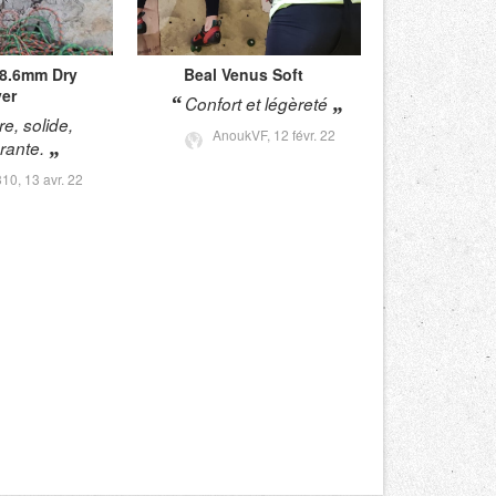
 8.6mm Dry
Beal
Venus Soft
er
Confort et légèreté
e, solide,
AnoukVF,
12 févr. 22
rante.
310,
13 avr. 22