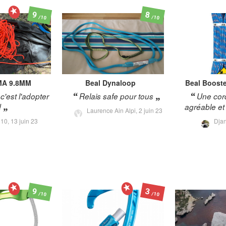
9
8
/10
/10
A 9.8MM
Beal
Dynaloop
Beal
Booste
c'est l'adopter
Relais safe pour tous
Une cor
!
agréable et
Laurence Ain Alpi,
2 juin 23
310,
13 juin 23
Dja
9
3
/10
/10