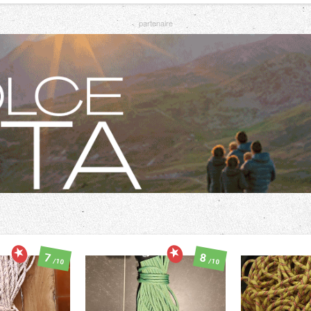
7
8
/10
/10