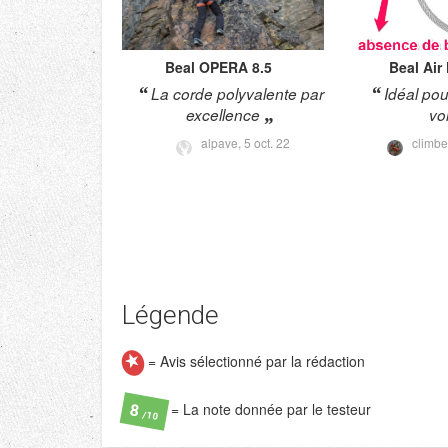
Beal
OPERA 8.5
Beal
Air
La corde polyvalente par
Idéal pou
excellence
vo
alpave,
5 oct. 22
climbe
Légende
= Avis sélectionné par la rédaction
= La note donnée par le testeur
8
/10