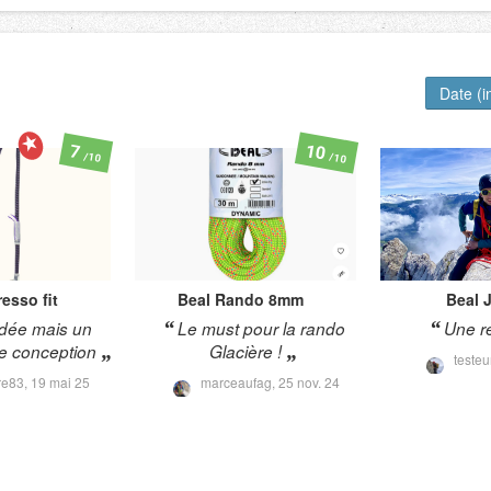
Date (i
10
7
/10
/10
esso fit
Beal
Rando 8mm
Beal
dée mais un
Le must pour la rando
Une r
e conception
Glacière !
teste
re83,
19 mai 25
marceaufag,
25 nov. 24