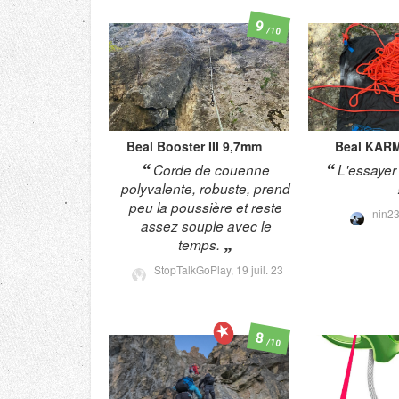
9
/10
Beal
Booster III 9,7mm
Beal
KARM
Corde de couenne
L'essayer 
polyvalente, robuste, prend
peu la poussière et reste
nin2
assez souple avec le
temps.
StopTalkGoPlay,
19 juil. 23
8
/10