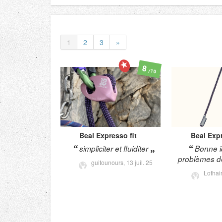
1
2
3
»
8
/10
Beal
Expresso fit
Beal
Expr
simpliciter et fluiditer
Bonne i
problèmes d
guitounours,
13 juil. 25
Lothai