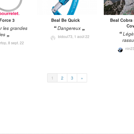
 Force 3
Beal
Be Quick
Beal
Cobra
Cov
r les grandes
Dangereux
Légèr
ies
bidoul73,
1 août 22
rassu
rtop,
8 sept. 22
nin2
1
2
3
»