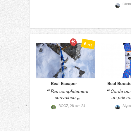
Clem
6
/10
Beal
Escaper
Beal
Booste
Pas complètement
Corde qui 
convaincu
un prix r
BOOZ,
28 avr. 24
Alys