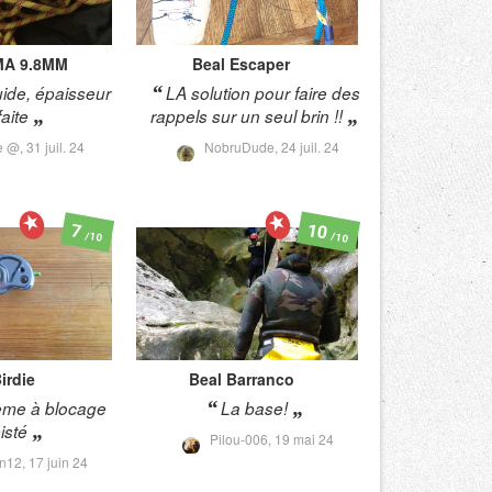
A 9.8MM
Beal
Escaper
uide, épaisseur
LA solution pour faire des
faite
rappels sur un seul brin !!
e @,
31 juil. 24
NobruDude,
24 juil. 24
10
7
/10
/10
irdie
Beal
Barranco
ème à blocage
La base!
isté
Pilou-006,
19 mai 24
n12,
17 juin 24