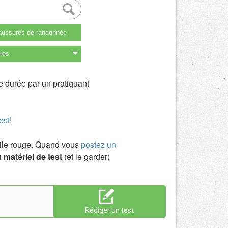
ussures de randonnée
res
e durée par un pratiquant
est
!
toile rouge. Quand vous
postez un
 matériel de test
(et le garder)
Rédiger un test