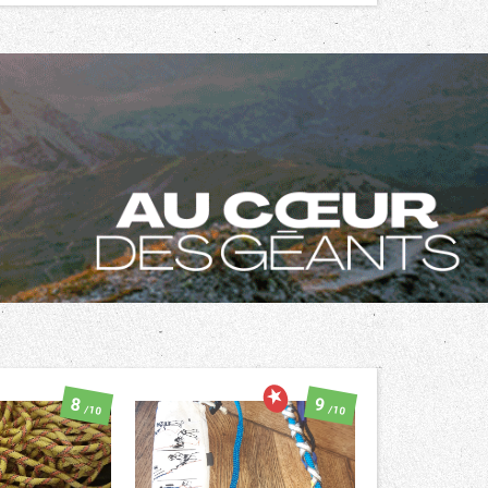
8
9
/10
/10