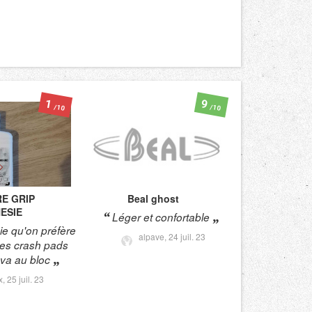
1
9
/10
/10
E GRIP
Beal
ghost
ESIE
Léger et confortable
e qu'on préfère
alpave,
24 juil. 23
 les crash pads
va au bloc
x,
25 juil. 23