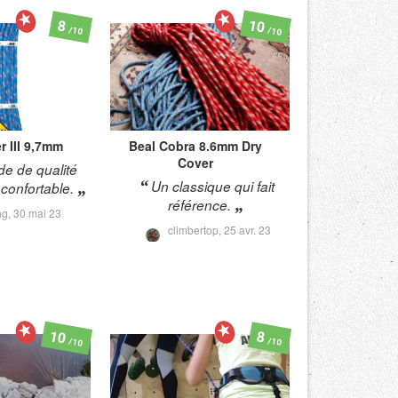
10
8
/10
/10
r III 9,7mm
Beal
Cobra 8.6mm Dry
Cover
de de qualité
Un classique qui fait
 confortable.
référence.
ng,
30 mai 23
climbertop,
25 avr. 23
10
8
/10
/10