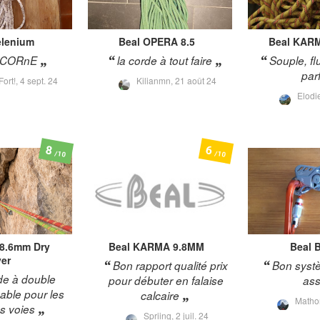
lenium
Beal
OPERA 8.5
Beal
KARM
ICORnE
la corde à tout faire
Souple, fl
par
Fort!,
4 sept. 24
Kilianmn,
21 août 24
Elodi
8
6
/10
/10
 8.6mm Dry
Beal
KARMA 9.8MM
Beal
B
er
Bon rapport qualité prix
Bon syst
de à double
pour débuter en falaise
ass
able pour les
calcaire
Matho
s voies
Spriing,
2 juil. 24