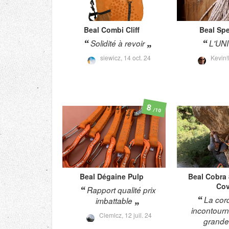
Beal
Combi Cliff
Beal
Spe
Solidité à revoir
L'UN
siewicz,
14 oct. 24
Kevin!
8
/10
Beal
Dégaine Pulp
Beal
Cobra
Cov
Rapport qualité prix
La cor
imbattable
incontourn
Clemlcz,
12 juil. 24
grande