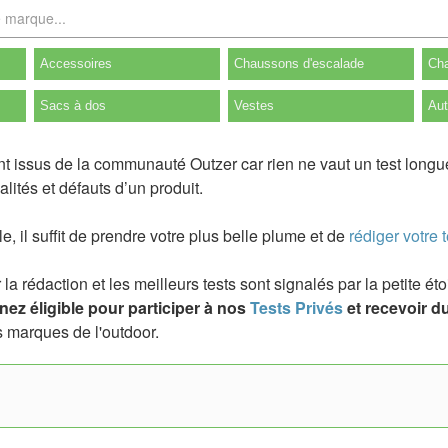
Accessoires
Chaussons d'escalade
Cha
Sacs à dos
Vestes
Aut
nt issus de la communauté Outzer car rien ne vaut un test longu
lités et défauts d’un produit.
ile, il suffit de prendre votre plus belle plume et de
rédiger votre t
a rédaction et les meilleurs tests sont signalés par la petite é
ez éligible pour participer à nos
Tests Privés
et recevoir du
 marques de l'outdoor.