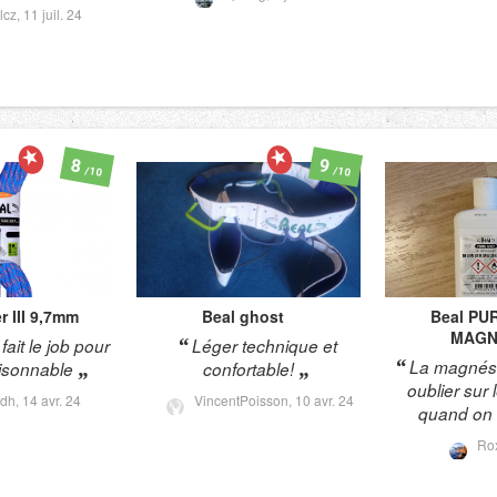
lcz,
11 juil. 24
8
9
/10
/10
r III 9,7mm
Beal
ghost
Beal
PUR
MAGN
fait le job pour
Léger technique et
La magnési
aisonnable
confortable!
oublier sur
sdh,
14 avr. 24
VincentPoisson,
10 avr. 24
quand on 
Ro