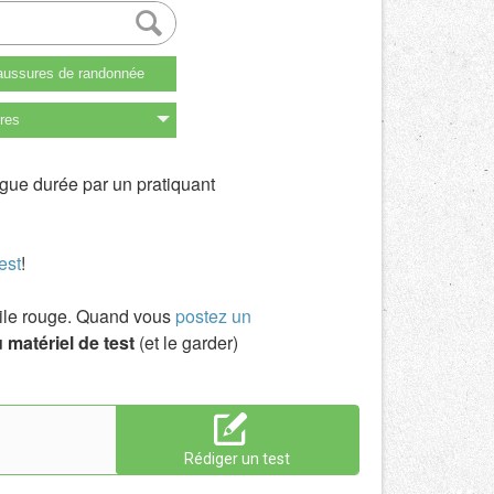
ussures de randonnée
res
ngue durée par un pratiquant
est
!
toile rouge. Quand vous
postez un
 matériel de test
(et le garder)
Rédiger un test