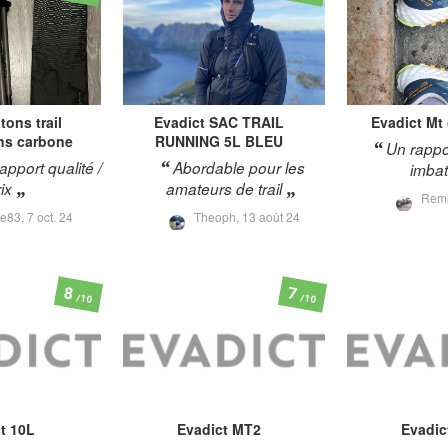
tons trail
Evadict
SAC TRAIL
Evadict
Mt
ins carbone
RUNNING 5L BLEU
Un rappor
apport qualité /
Abordable pour les
imbat
ix
amateurs de trail
Rem
e83,
7 oct. 24
Theoph,
13 août 24
8
7
/10
/10
t
10L
Evadict
MT2
Evadic