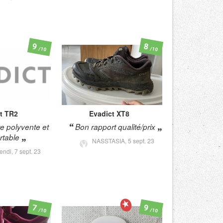
9
8
/10
/10
t
TR2
Evadict
XT8
 polyvente et
Bon rapport qualité/prix
rtable
NASSTASIA,
5 sept. 23
endi,
7 sept. 23
7
9
/10
/10