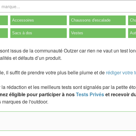
Accessoires
Chaussons d'escalade
Cha
Sacs à dos
Vestes
Aut
 sont issus de la communauté Outzer car rien ne vaut un test lo
lités et défauts d’un produit.
ile, il suffit de prendre votre plus belle plume et de
rédiger votre t
a rédaction et les meilleurs tests sont signalés par la petite é
ez éligible pour participer à nos
Tests Privés
et recevoir du
 marques de l'outdoor.