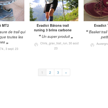
t
MT2
Evadict
Bâtons trail
Evadict
runing 3 brins carbone
ure de trail qui
Basket trail
Un super produit
que toutes les
peti
ses
Chris_grav_trail_run,
30 août
Auvergn
23
74.,
3 sept. 23
1
2
3
»