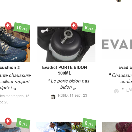
10
8
/10
/10
cushion 2
Evadict
PORTE BIDON
Evadic
500ML
ente chaussure
Chaussure
Le porte bidon pas
meilleur rapport
confo
bidon
/prix !
Elo_M
Rd&D,
11 sept. 23
des montagnes,
15
pt. 23
8
8
/10
/10