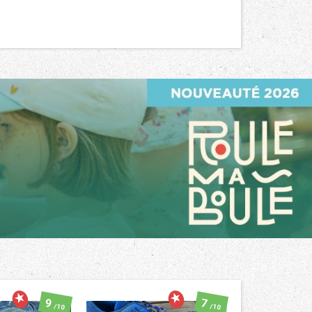
9
7
/10
/10