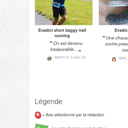
Evadict
short baggy trail
Evadic
running
Une chauss
On est devenu
coche pres
inséparable...
ca
Barth112,
4 sept. 23
l@et_
Légende
= Avis sélectionné par la rédaction