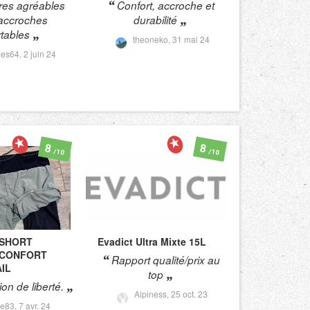
es agréables
Confort, accroche et
accroches
durabilité
rtables
theoneko,
31 mai 24
des64,
2 juin 24
8
8
/10
/10
SHORT
Evadict
Ultra Mixte 15L
 CONFORT
Rapport qualité/prix au
IL
top
on de liberté.
Alpiness,
25 oct. 23
e83,
7 avr. 24