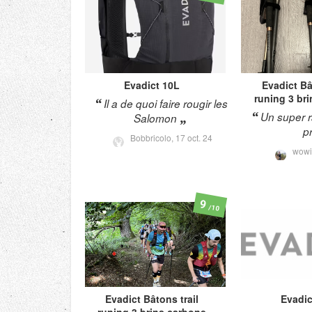
Evadict
10L
Evadict
Bâ
runing 3 br
Il a de quoi faire rougir les
Un super r
Salomon
pr
Bobbricolo,
17 oct. 24
wowi
9
/10
Evadict
Bâtons trail
Evadic
runing 3 brins carbone