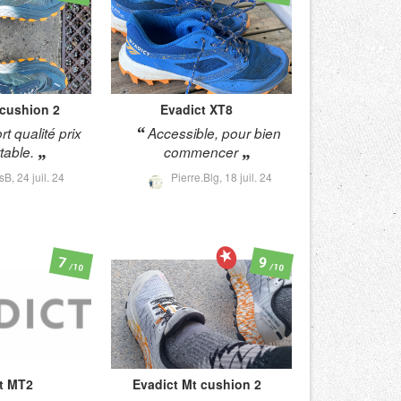
 cushion 2
Evadict
XT8
t qualité prix
Accessible, pour bien
table.
commencer
sB,
24 juil. 24
Pierre.Blg,
18 juil. 24
7
9
/10
/10
t
MT2
Evadict
Mt cushion 2