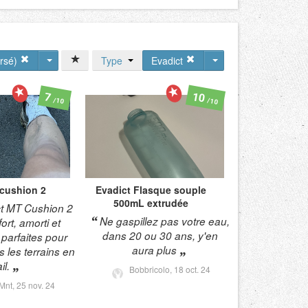
ersé)
Type
Evadict
10
7
/10
/10
 cushion 2
Evadict
Flasque souple
500mL extrudée
t MT Cushion 2
Ne gaspillez pas votre eau,
fort, amorti et
dans 20 ou 30 ans, y'en
parfaites pour
aura plus
s les terrains en
ail.
Bobbricolo,
18 oct. 24
Mnt,
25 nov. 24