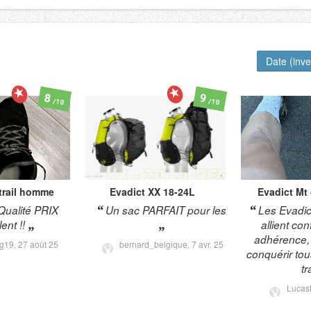
Date (inv
8
9
/10
/10
trail homme
Evadict
XX 18-24L
Evadict
Mt
Qualité PRIX
Un sac PARFAIT pour les
Les Evadic
ent !!
allient con
adhérence, 
zg19,
27 août 25
bernard_belgique,
7 avr. 25
conquérir tou
tr
Lucas