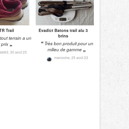
TR Trail
Evadict
Batons trail alu 3
brins
 tout terrain a un
Très bon produit pour un
t prix
milieu de gamme
ate63,
30 août 23
marcoche,
25 août 23