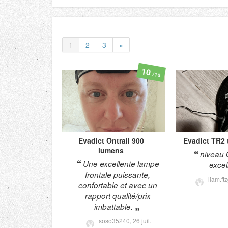
1
2
3
»
10
/10
Evadict
Ontrail 900
Evadict
TR2 
lumens
niveau 
​Une excellente lampe
excell
frontale puissante,
liam.ft
confortable et avec un
rapport qualité/prix
imbattable.
soso35240,
26 juil.