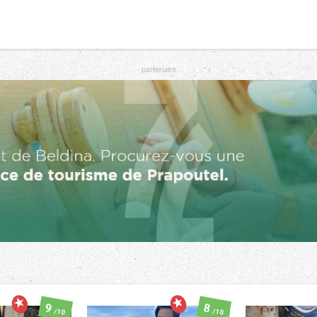
9
8
/10
/10