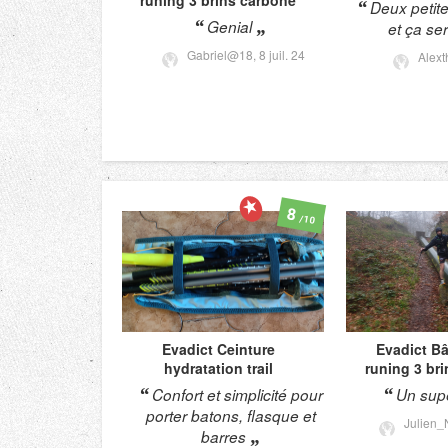
Deux petit
Genial
et ça ser
Gabriel@18,
8 juil. 24
Alex
8
/10
Evadict
Ceinture
Evadict
Bâ
hydratation trail
runing 3 br
Confort et simplicité pour
Un supe
porter batons, flasque et
Julien_
barres