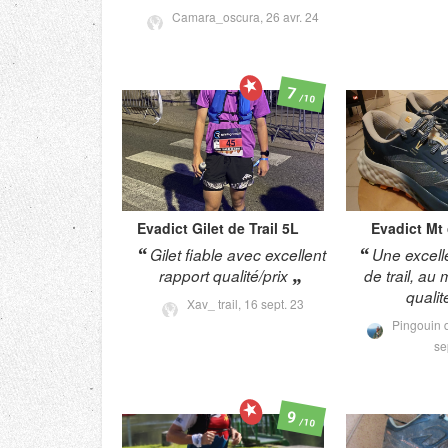
Camara_oscura,
26 avr. 24
7
/10
Evadict
Gilet de Trail 5L
Evadict
Mt 
Gilet fiable avec excellent
Une excell
rapport qualité/prix
de trail, au 
qualité
Xav_ trail,
16 sept. 23
Pingouin 
se
9
/10