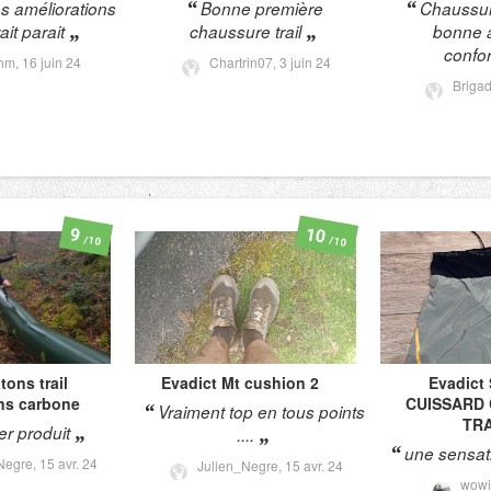
es améliorations
Bonne première
Chaussur
ait parait
chaussure trail
bonne 
confo
thm,
16 juin 24
Chartrin07,
3 juin 24
Briga
10
9
/10
/10
tons trail
Evadict
Mt cushion 2
Evadict
ins carbone
CUISSARD
Vraiment top en tous points
TRA
r produit
....
une sensati
Negre,
15 avr. 24
Julien_Negre,
15 avr. 24
wowi