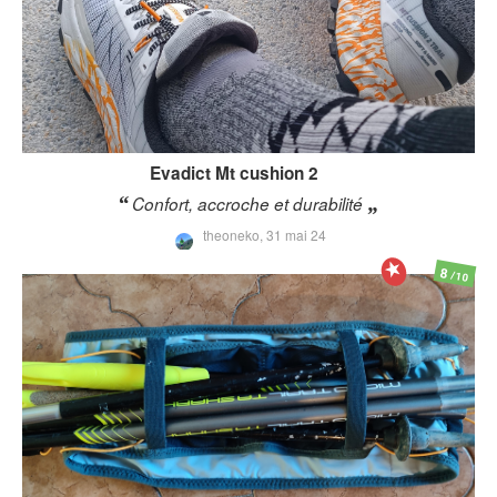
Evadict
Mt cushion 2
Confort, accroche et durabilité
theoneko,
31 mai 24
8
/10