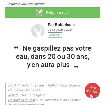
Déposez votre test matos.
Rédigez un test
Par
Bobbricolo
Le 18 octobre 2024
s'abonner
Ne gaspillez pas votre
eau, dans 20 ou 30 ans,
y'en aura plus
Profil du testeur
: 23 ans | 1,80m | 73kg | Avancé |
Avis
Couzon-au-Mont-d'Or
sélectionné
Acheté
: 16€ en magasin
Conditions du test
: Trail avec utilisation à la main
ou en gilet d'hydratation