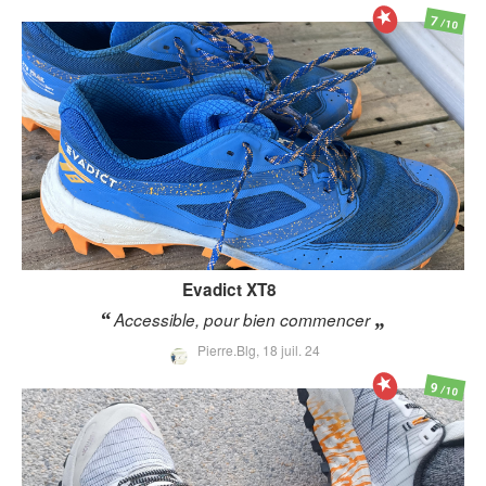
7
/10
Evadict
XT8
Accessible, pour bien commencer
Pierre.Blg,
18 juil. 24
9
/10