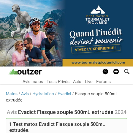
Avis matos
Tests Privés
Actu
Live
Forums
Matos
Avis
Hydratation
Evadict
Flasque souple 500mL
extrudée
Avis
Evadict Flasque souple 500mL extrudée
2024
1
Test matos Evadict Flasque souple 500mL
extrudée.