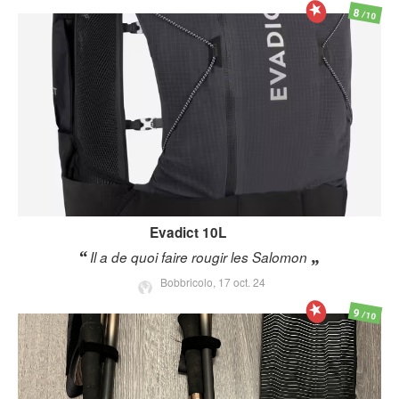
8
/10
Evadict
10L
Il a de quoi faire rougir les Salomon
Bobbricolo,
17 oct. 24
9
/10