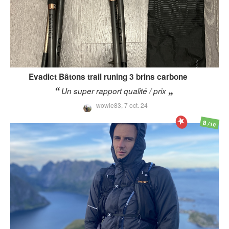
Evadict
Bâtons trail runing 3 brins carbone
Un super rapport qualité / prix
wowie83,
7 oct. 24
8
/10