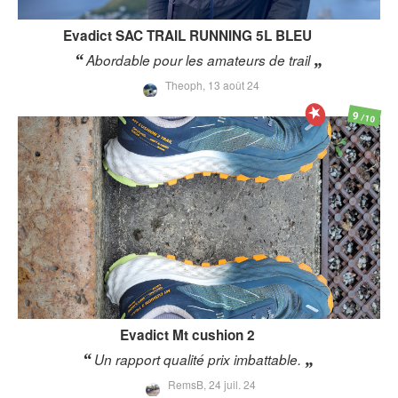
Evadict
SAC TRAIL RUNNING 5L BLEU
Abordable pour les amateurs de trail
Theoph,
13 août 24
9
/10
Evadict
Mt cushion 2
Un rapport qualité prix imbattable.
RemsB,
24 juil. 24