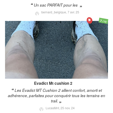
Un sac PARFAIT pour les
bernard_belgique,
7 avr. 25
7
/10
Evadict
Mt cushion 2
Les Evadict MT Cushion 2 allient confort, amorti et
adhérence, parfaites pour conquérir tous les terrains en
trail.
LucasMnt,
25 nov. 24