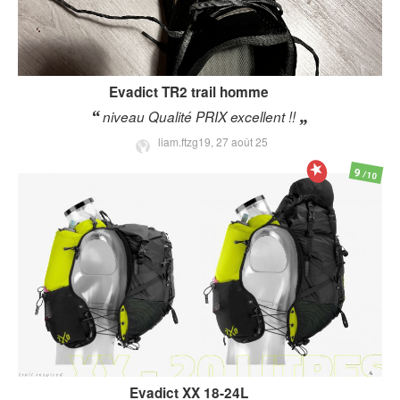
Evadict
TR2 trail homme
niveau Qualité PRIX excellent !!
liam.ftzg19,
27 août 25
9
/10
Evadict
XX 18-24L