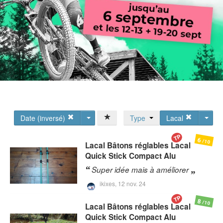
Date (inversé)
Type
Lacal
TP
6
/10
Lacal
Bâtons réglables Lacal
Quick Stick Compact Alu
Super idée mais à améliorer
ikixes,
12 nov. 24
TP
8
/10
Lacal
Bâtons réglables Lacal
Quick Stick Compact Alu