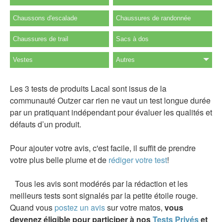
Chaussons d'escalade
Chaussures de randonnée
Chaussures de trail
Sacs à dos
Vestes
Autres
Les 3 tests de produits Lacal sont issus de la
communauté Outzer car rien ne vaut un test longue durée
par un pratiquant indépendant pour évaluer les qualités et
défauts d’un produit.
Pour ajouter votre avis, c'est facile, il suffit de prendre
votre plus belle plume et de
rédiger votre test
!
Tous les avis sont modérés par la rédaction et les
meilleurs tests sont signalés par la petite étoile rouge.
Quand vous
postez un avis
sur votre matos,
vous
devenez éligible pour participer à nos
Tests Privés
et