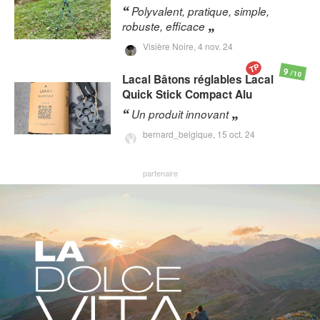
Polyvalent, pratique, simple,
robuste, efficace
Visière Noire,
4 nov. 24
TP
9
/10
Lacal
Bâtons réglables Lacal
Quick Stick Compact Alu
Un produit innovant
bernard_belgique,
15 oct. 24