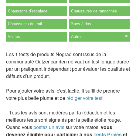
Chaussons d'escalade
Chaussures de randonnée
Chaussures de trail
Sacs à dos
Vestes
Autres
Les 1 tests de produits Nograd sont issus de la
communauté Outzer car rien ne vaut un test longue durée
par un pratiquant indépendant pour évaluer les qualités et
défauts d’un produit.
Pour ajouter votre avis, c'est facile, il suffit de prendre
votre plus belle plume et de
rédiger votre test
!
Tous les avis sont modérés par la rédaction et les
meilleurs tests sont signalés par la petite étoile rouge.
Quand vous
postez un avis
sur votre matos,
vous
devenez éligible pour participer à nos
Tests Privés
et