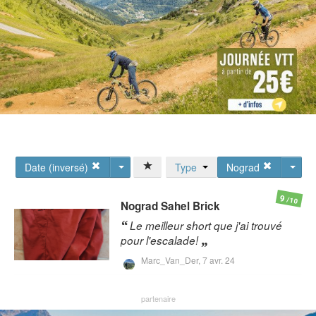
Date (inversé)
Type
Nograd
9
/10
Nograd
Sahel Brick
Le meilleur short que j'ai trouvé
pour l'escalade!
Marc_Van_Der,
7 avr. 24