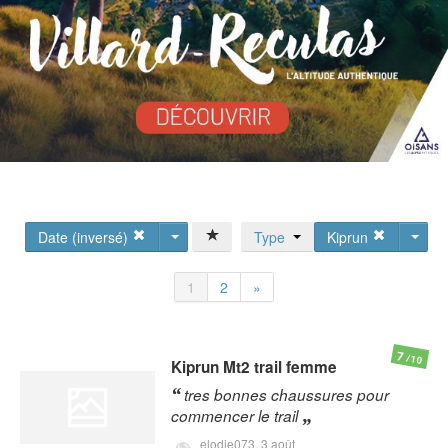
Date (inversé)
Type
Kiprun
1
2
»
7
/10
Kiprun
Mt2 trail femme
tres bonnes chaussures pour
commencer le trail
elodie073,
3 août