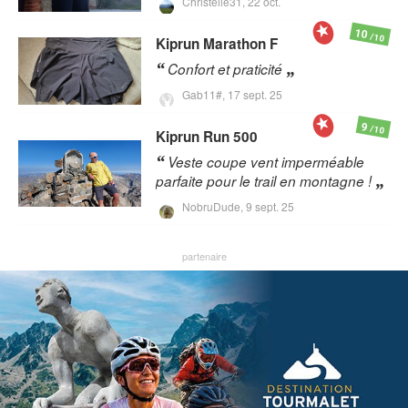
Christelle31,
22 oct.
10
/10
Kiprun
Marathon F
Confort et praticité
Gab11#,
17 sept. 25
9
/10
Kiprun
Run 500
Veste coupe vent imperméable
parfaite pour le trail en montagne !
NobruDude,
9 sept. 25