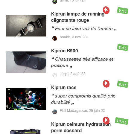
9
/10
Kiprun
lampe de running
clignotante rouge
Pour se faire voir de l'arrière
bouhh,
3 nov. 23
8
/10
Kiprun
R900
Chaussettes très efficace et
pratique
Jorys,
2 août 23
9
/10
Kiprun
race
super compromis qualité-prix-
durabilité
Phil Madagascar,
25 juin 23
10
/10
Kiprun
ceinture hydratation
porte dossard