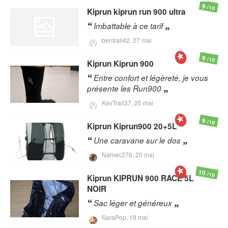
9
/10
Kiprun
kiprun run 900 ultra
Imbattable à ce tarif
bentrail42,
27 mai
9
/10
Kiprun
Kiprun 900
Entre confort et légèreté, je vous
présente les Run900
KevTrail37,
20 mai
9
/10
Kiprun
Kiprun900 20+5L
Une caravane sur le dos
Namec276,
20 mai
10
/10
Kiprun
KIPRUN 900 RACE 5L
NOIR
Sac léger et généreux
SaraPop,
19 mai