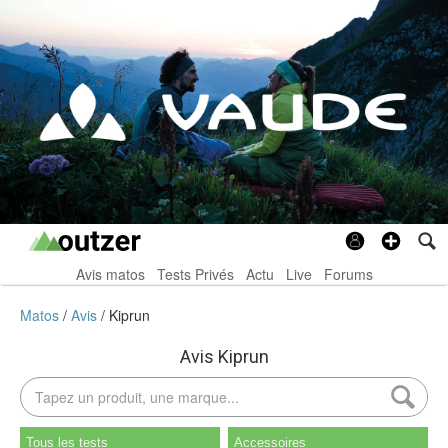
Avis matos
Tests Privés
Actu
Live
Forums
Matos
Avis
Kiprun
Avis Kiprun
Tous les tests
Accessoires