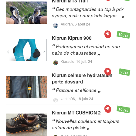
Kiprun
MT3 Trail
Des montagnardes au top à prix
sympa, mais pour pieds larges...
Audran,
6 août 24
10
/10
Kiprun
Kiprun 900
Performance et confort en une
paire de chaussettes
Kiaracld,
16 juil. 24
9
/10
Kiprun
ceinture hydratation
porte dossard
Pratique et efficace
zachb96,
18 juin 24
10
/10
Kiprun
MT CUSHION 2
Nouvelles couleurs et toujours
autant de plaisir
taina,
10 juin 24