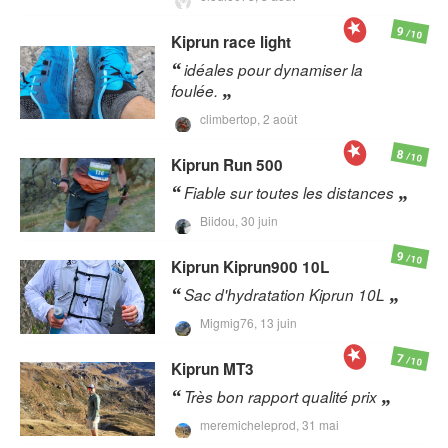
9
/10
Kiprun
race light
idéales pour dynamiser la
foulée.
climbertop,
2 août
8
/10
Kiprun
Run 500
Fiable sur toutes les distances
Biidou,
30 juin
9
/10
Kiprun
Kiprun900 10L
Sac d'hydratation Kiprun 10L
Migmig76,
13 juin
7
/10
Kiprun
MT3
Très bon rapport qualité prix
meremicheleprod,
31 mai