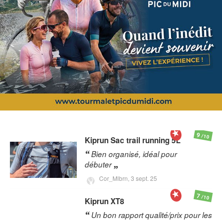
9
/10
Kiprun
Sac trail running 5L
Bien organisé, idéal pour
débuter
Cor_Mlbrn,
3 sept. 25
7
/10
Kiprun
XT8
Un bon rapport qualité/prix pour les