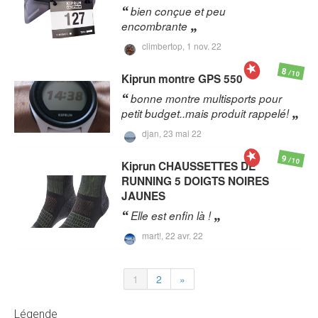
bien conçue et peu
encombrante
climbertop,
1 nov. 22
8
/10
Kiprun
montre GPS 550
bonne montre multisports pour
petit budget..mais produit rappelé!
djan,
23 mai 22
9
/10
Kiprun
CHAUSSETTES DE
RUNNING 5 DOIGTS NOIRES
JAUNES
Elle est enfin là !
mart!,
22 avr. 22
1
2
»
Légende