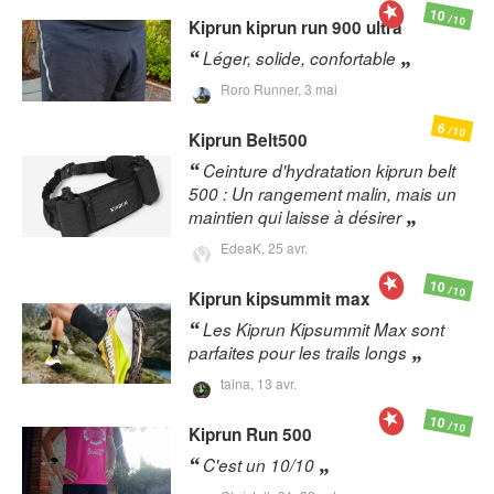
10
/10
Kiprun
kiprun run 900 ultra
Léger, solide, confortable
Roro Runner,
3 mai
6
/10
Kiprun
Belt500
Ceinture d'hydratation kiprun belt
500 : Un rangement malin, mais un
maintien qui laisse à désirer
EdeaK,
25 avr.
10
/10
Kiprun
kipsummit max
Les Kiprun Kipsummit Max sont
parfaites pour les trails longs
taina,
13 avr.
10
/10
Kiprun
Run 500
C'est un 10/10