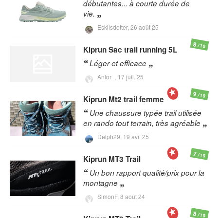
débutantes... à courte durée de
vie.
Eskilsdotter,
26 août 25
8
/10
Kiprun
Sac trail running 5L
Léger et efficace
Anlor_,
17 juil. 25
9
/10
Kiprun
Mt2 trail femme
Une chaussure typée trail utilisée
en rando tout terrain, très agréable
Delph29,
19 avr. 25
7
/10
Kiprun
MT3 Trail
Un bon rapport qualité/prix pour la
montagne
SimonF,
8 août 24
8
/10