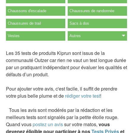
Chaussons d'escalade
Chaussures de randonnée
Chaussures de trail
Sacs à dos
Vestes
Autres
Les 35 tests de produits Kiprun sont issus de la
communauté Outzer car rien ne vaut un test longue durée
par un pratiquant indépendant pour évaluer les qualités et
défauts d’un produit.
Pour ajouter votre avis, c'est facile, il suffit de prendre
votre plus belle plume et de
rédiger votre test
!
Tous les avis sont modérés par la rédaction et les
meilleurs tests sont signalés par la petite étoile rouge.
Quand vous
postez un avis
sur votre matos,
vous
devenez éligible pour participer à nos
Tests Privés
et