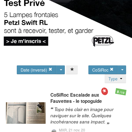
Date (inversé)
CoSiRoc
Type
8
/10
CoSiRoc
Escalade aux
Fauvettes - le topoguide
Topo très clair en image pour
naviguer sur le site. Quelques
incohérances sans impact.
MXR,
21 nov. 20