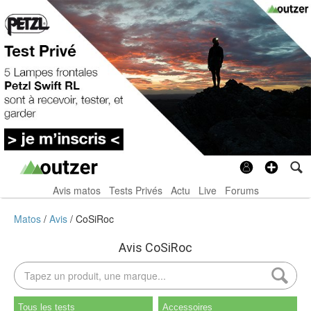
Avis matos
Tests Privés
Actu
Live
Forums
Matos
Avis
CoSiRoc
Avis CoSiRoc
Tous les tests
Accessoires