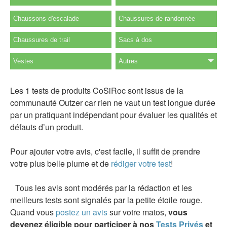
Chaussons d'escalade
Chaussures de randonnée
Chaussures de trail
Sacs à dos
Vestes
Autres
Les 1 tests de produits CoSiRoc sont issus de la
communauté Outzer car rien ne vaut un test longue durée
par un pratiquant indépendant pour évaluer les qualités et
défauts d’un produit.
Pour ajouter votre avis, c'est facile, il suffit de prendre
votre plus belle plume et de
rédiger votre test
!
Tous les avis sont modérés par la rédaction et les
meilleurs tests sont signalés par la petite étoile rouge.
Quand vous
postez un avis
sur votre matos,
vous
devenez éligible pour participer à nos
Tests Privés
et