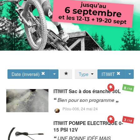
Date (inversé)
Type
ITIWIT
8
/10
ITIWIT
Sac à dos étanche 30L
Bien pour son programme
Pilou-006,
24 mai 24
3
/10
ITIWIT
POMPE ELECTRIQUE 0-
15 PSI 12V
UNE BONNE IDÉE,MAIS