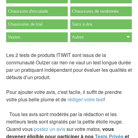
Chaussons d'escalade
Chaussures de randonnée
Chaussures de trail
Sacs à dos
Vestes
Autres
Les 2 tests de produits ITIWIT sont issus de la
communauté Outzer car rien ne vaut un test longue durée
par un pratiquant indépendant pour évaluer les qualités et
défauts d’un produit.
Pour ajouter votre avis, c'est facile, il suffit de prendre
votre plus belle plume et de
rédiger votre test
!
Tous les avis sont modérés par la rédaction et les
meilleurs tests sont signalés par la petite étoile rouge.
Quand vous
postez un avis
sur votre matos,
vous
devenez éligible pour participer à nos
Tests Privés
et