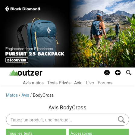
Avis matos
Tests Privés
Actu
Live
Forums
Matos
Avis
BodyCross
Avis BodyCross
Tous les tests
Accessoires