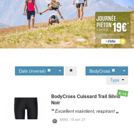
Date (inversé)
BodyCross
Type
9
/10
BodyCross
Cuissard Trail Silvio
Noir
Excellent maintient, respirant
Milkil,
19 avr. 21