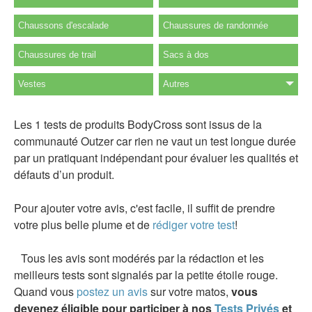
Chaussons d'escalade
Chaussures de randonnée
Chaussures de trail
Sacs à dos
Vestes
Autres
Les 1 tests de produits BodyCross sont issus de la
communauté Outzer car rien ne vaut un test longue durée
par un pratiquant indépendant pour évaluer les qualités et
défauts d’un produit.
Pour ajouter votre avis, c'est facile, il suffit de prendre
votre plus belle plume et de
rédiger votre test
!
Tous les avis sont modérés par la rédaction et les
meilleurs tests sont signalés par la petite étoile rouge.
Quand vous
postez un avis
sur votre matos,
vous
devenez éligible pour participer à nos
Tests Privés
et