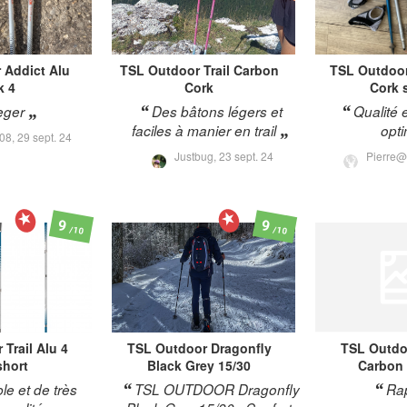
r
Addict Alu
TSL Outdoor
Trail Carbon
TSL Outdoo
k 4
Cork
Cork 
eger
Des bâtons légers et
Qualité 
faciles à manier en trail
opt
308,
29 sept. 24
Justbug,
23 sept. 24
Pierre@
9
9
/10
/10
r
Trail Alu 4
TSL Outdoor
Dragonfly
TSL Outdo
short
Black Grey 15/30
Carbon 
le et de très
TSL OUTDOOR Dragonfly
Rap