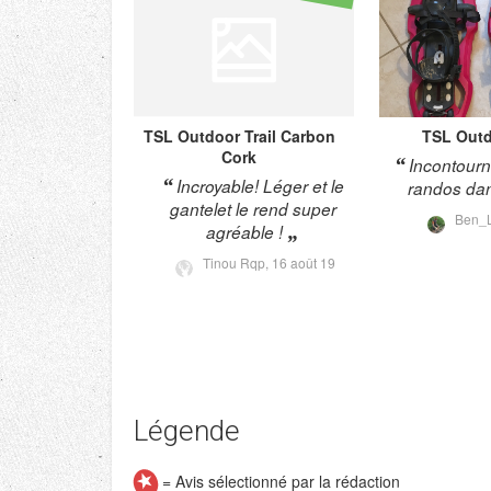
TSL Outdoor
Trail Carbon
TSL Out
Cork
Incontourn
Incroyable! Léger et le
randos dan
gantelet le rend super
Ben_L
agréable !
Tinou Rqp,
16 août 19
Légende
= Avis sélectionné par la rédaction