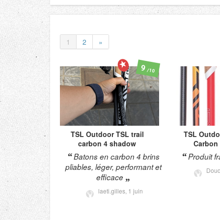
1
2
»
9
/10
TSL Outdoor
TSL trail
TSL Outdo
carbon 4 shadow
Carbon 
Batons en carbon 4 brins
Produit f
pliables, léger, performant et
Dou
efficace
laeti.gilles,
1 juin