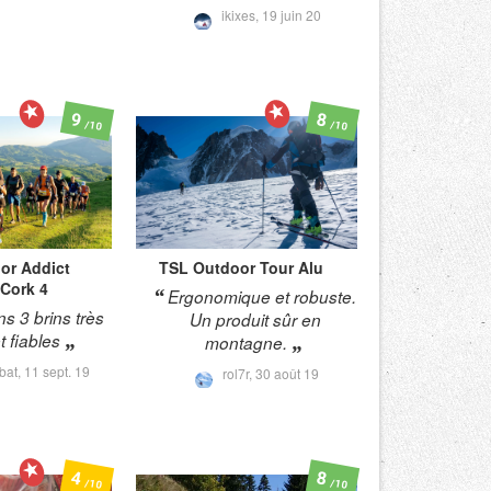
ikixes,
19 juin 20
9
8
/10
/10
or
Addict
TSL Outdoor
Tour Alu
Cork 4
Ergonomique et robuste.
s 3 brins très
Un produit sûr en
t fiables
montagne.
bat,
11 sept. 19
rol7r,
30 août 19
4
8
/10
/10