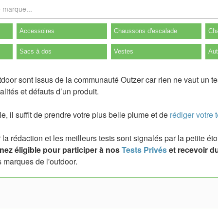
Accessoires
Chaussons d'escalade
Cha
Sacs à dos
Vestes
Aut
tdoor sont issus de la communauté Outzer car rien ne vaut un te
lités et défauts d’un produit.
ile, il suffit de prendre votre plus belle plume et de
rédiger votre t
a rédaction et les meilleurs tests sont signalés par la petite é
ez éligible pour participer à nos
Tests Privés
et recevoir du
 marques de l'outdoor.