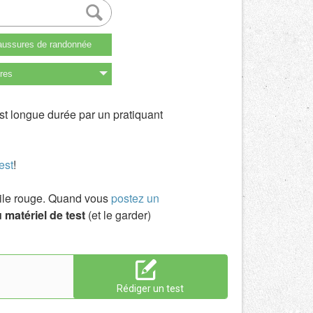
ussures de randonnée
res
st longue durée par un pratiquant
est
!
toile rouge. Quand vous
postez un
 matériel de test
(et le garder)
Rédiger un test