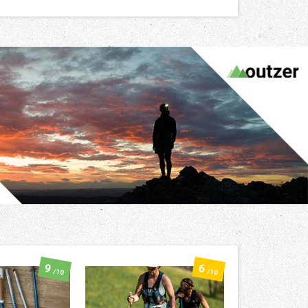
9
6
/10
/10