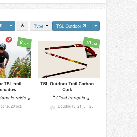
Type
TSL Outdoor
TP
10
8
/10
/10
or
TSL trail
TSL Outdoor
Trail Carbon
 shadow
Cork
dans le raide
C’est français
coche,
23 oct.
Doudou13,
21 juil. 25