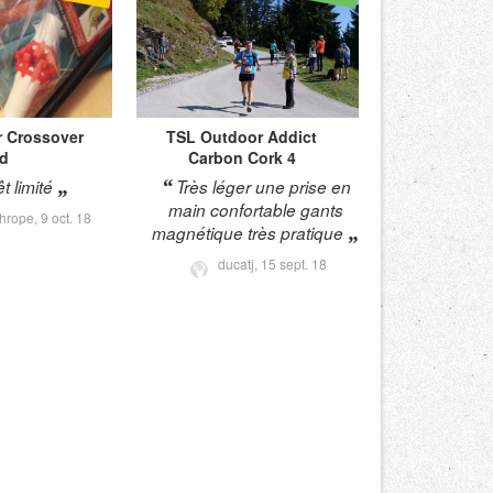
r
Crossover
TSL Outdoor
Addict
d
Carbon Cork 4
êt limité
Très léger une prise en
main confortable gants
hrope,
9 oct. 18
magnétique très pratique
ducatj,
15 sept. 18