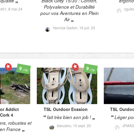
qualité
Black Grey 15/30 : Confort,
ergon
Polyvalence et Durabilité
ud01,
8 mai 24
cguib
pour vos Aventures en Plein
Air
Yannick Garbin,
16 juil. 23
9
9
/10
/10
or
Addict
TSL Outdoor
Evasion
TSL Outdo
Cork 4
fait très bien son job !
Léger p
ers, robustes et
tidoudou,
10 sept. 20
JFMA
 en France