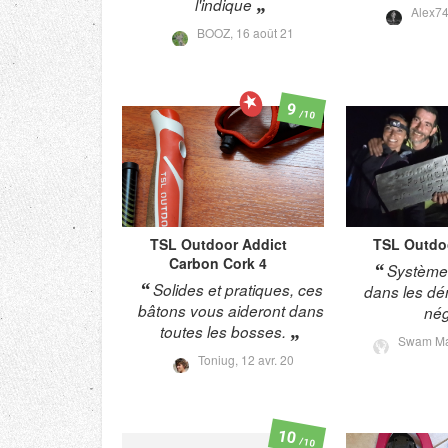
l'indique
Alex7
BOOZ,
16 août 21
9
/10
TSL Outdoor
Addict
TSL Outdo
Carbon Cork 4
Système 
Solides et pratiques, ces
dans les dén
bâtons vous aideront dans
nég
toutes les bosses.
Swam Ma
Toniug,
12 avr. 20
10
/10