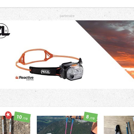
10
8
/10
/10