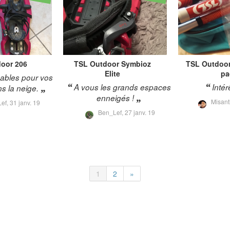
door
206
TSL Outdoor
Symbioz
TSL Outdoo
Elite
pa
ables pour vos
A vous les grands espaces
Intér
s la neige.
enneigés !
Misant
ef,
31 janv. 19
Ben_Lef,
27 janv. 19
1
2
»