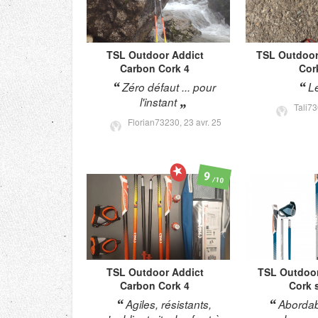
TSL Outdoor
Addict
TSL Outdoo
Carbon Cork 4
Cor
Zéro défaut ... pour
L
l'instant
Tali7
Florian73230,
23 avr. 25
9
/10
TSL Outdoor
Addict
TSL Outdoo
Carbon Cork 4
Cork 
Agiles, résistants,
Abordab