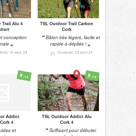
r
Trail Alu 4
TSL Outdoor
Trail Carbon
short
Cork
et conception
Bâton très légers, facile et
imale
rapide à dépliés !
feret,
16 sept. 24
Snownell,
23 août 24
9
9
/10
/10
or
Addict
TSL Outdoor
Addict Alu
Cork 4
Cork 4
ides et
Suffisant pour débuter