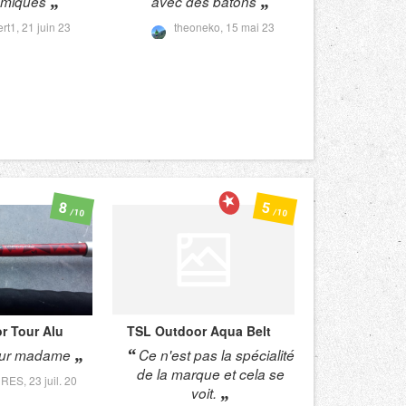
omiques
avec des batons
ert1,
21 juin 23
theoneko,
15 mai 23
8
5
/10
/10
or
Tour Alu
TSL Outdoor
Aqua Belt
our madame
Ce n'est pas la spécialité
de la marque et cela se
DRES,
23 juil. 20
voit.