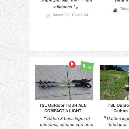
s'oublient vite, bref ... très
bonne 
efficaces !
Thra
lucas1996,
12 août 24
8
/10
TSL Outdoor
TOUR ALU
TSL Outdo
COMPACT 3 LIGHT
Carbon 
Bâton 3 brins léger et
Batôns lég
compact, comme son nom
fabriqués