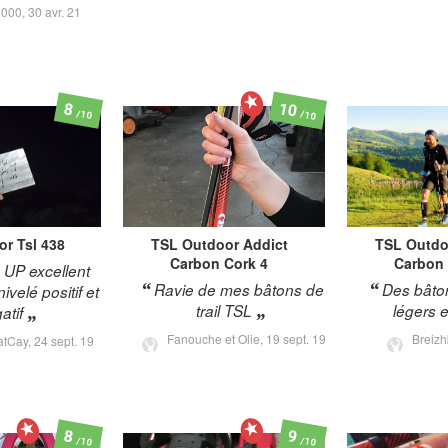
4000,
30 avr. 21
10
8
/10
/10
or
Tsl 438
TSL Outdoor
Addict
TSL Outdo
Carbon Cork 4
Carbon 
UP excellent
Ravie de mes bâtons de
Des bâton
ivelé positif et
trail TSL
légers e
atif
Fanouche et Olie,
19 sept. 19
Breizh
tCay,
24 sept. 19
8
9
/10
/10