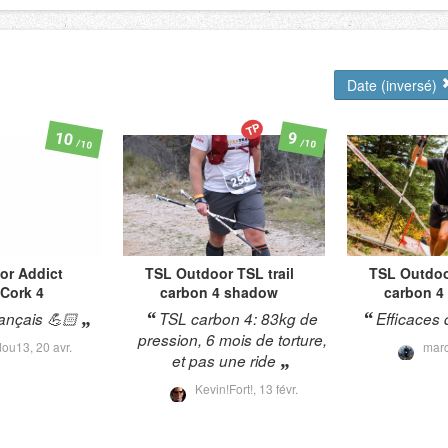
Date (inversé)
TP
10
9
/10
/10
or
Addict
TSL Outdoor
TSL trail
TSL Outdo
Cork 4
carbon 4 shadow
carbon 4
rançais 💪🏻
TSL carbon 4: 83kg de
Efficaces 
pression, 6 mois de torture,
dou13,
20 avr.
mar
et pas une ride
Kevin!Fort!,
13 févr.