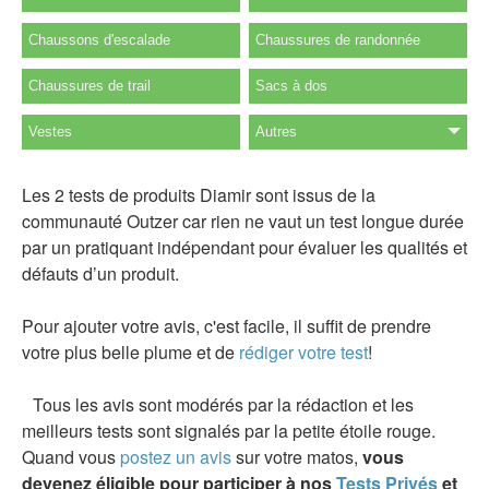
Chaussons d'escalade
Chaussures de randonnée
Chaussures de trail
Sacs à dos
Vestes
Autres
Les 2 tests de produits Diamir sont issus de la
communauté Outzer car rien ne vaut un test longue durée
par un pratiquant indépendant pour évaluer les qualités et
défauts d’un produit.
Pour ajouter votre avis, c'est facile, il suffit de prendre
votre plus belle plume et de
rédiger votre test
!
Tous les avis sont modérés par la rédaction et les
meilleurs tests sont signalés par la petite étoile rouge.
Quand vous
postez un avis
sur votre matos,
vous
devenez éligible pour participer à nos
Tests Privés
et