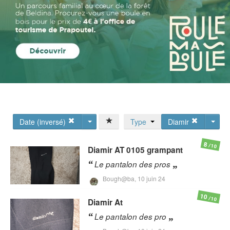
Date (inversé)
Type
Diamir
8
/10
Diamir
AT 0105 grampant
Le pantalon des pros
Bough@ba,
10 juin 24
10
/10
Diamir
At
Le pantalon des pro