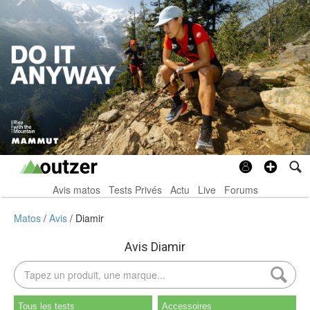
Avis matos
Tests Privés
Actu
Live
Forums
Matos
Avis
Diamir
Avis Diamir
Tous les tests
Accessoires