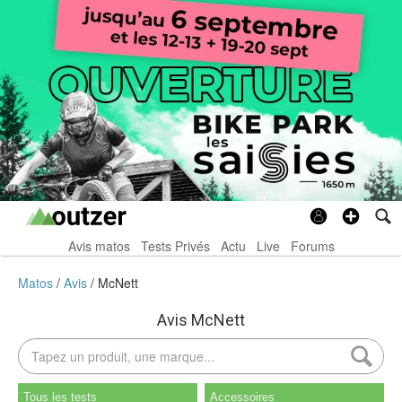
Avis matos
Tests Privés
Actu
Live
Forums
Matos
Avis
McNett
Avis McNett
Tous les tests
Accessoires