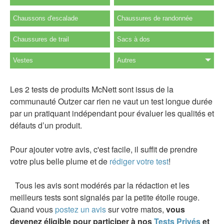
Chaussons d'escalade
Chaussures de randonnée
Chaussures de trail
Sacs à dos
Vestes
Autres
Les 2 tests de produits McNett sont issus de la
communauté Outzer car rien ne vaut un test longue durée
par un pratiquant indépendant pour évaluer les qualités et
défauts d’un produit.
Pour ajouter votre avis, c'est facile, il suffit de prendre
votre plus belle plume et de
rédiger votre test
!
Tous les avis sont modérés par la rédaction et les
meilleurs tests sont signalés par la petite étoile rouge.
Quand vous
postez un avis
sur votre matos,
vous
devenez éligible pour participer à nos
Tests Privés
et