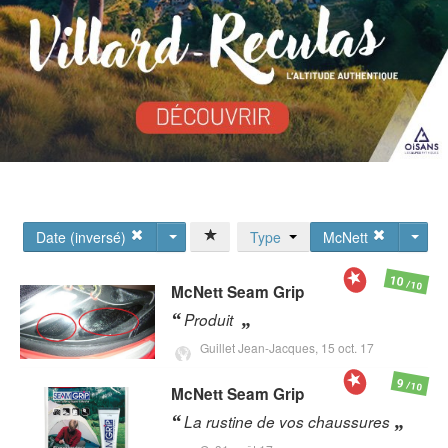
Date (inversé)
Type
McNett
10
/10
McNett
Seam Grip
Produit
Guillet Jean-Jacques,
15 oct. 17
9
/10
McNett
Seam Grip
La rustine de vos chaussures