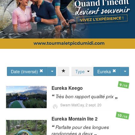
Date (inversé)
Type
Eureka
9
/10
Eureka
Keego
Très bon rapport qualité prix
Swam MatCay,
2 sept. 20
10
/10
Eureka
Montain lite 2
Parfaite pour des longues
randonnées a deux