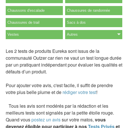
Chaussons d'escalade
Chaussures de randonnée
Chaussures de trail
Sacs à dos
Vestes
Autres
Les 2 tests de produits Eureka sont issus de la
communauté Outzer car rien ne vaut un test longue durée
par un pratiquant indépendant pour évaluer les qualités et
défauts d’un produit.
Pour ajouter votre avis, c'est facile, il suffit de prendre
votre plus belle plume et de
rédiger votre test
!
Tous les avis sont modérés par la rédaction et les
meilleurs tests sont signalés par la petite étoile rouge.
Quand vous
postez un avis
sur votre matos,
vous
devenez éligible pour participer à nos
Tests Privés
et