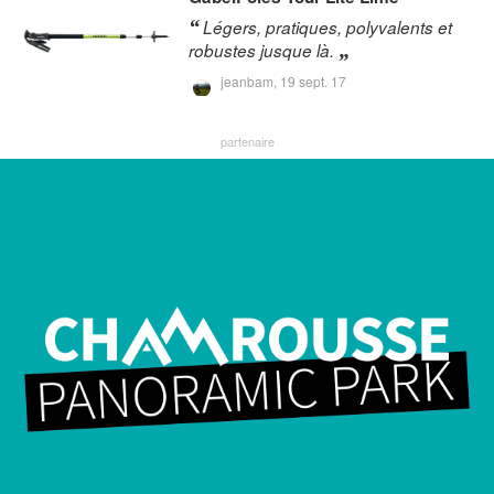
Légers, pratiques, polyvalents et
robustes jusque là.
jeanbam,
19 sept. 17