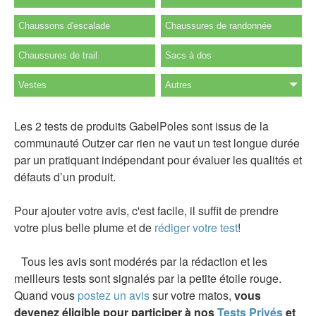
Chaussons d'escalade
Chaussures de randonnée
Chaussures de trail
Sacs à dos
Vestes
Autres
Les 2 tests de produits GabelPoles sont issus de la
communauté Outzer car rien ne vaut un test longue durée
par un pratiquant indépendant pour évaluer les qualités et
défauts d’un produit.
Pour ajouter votre avis, c'est facile, il suffit de prendre
votre plus belle plume et de
rédiger votre test
!
Tous les avis sont modérés par la rédaction et les
meilleurs tests sont signalés par la petite étoile rouge.
Quand vous
postez un avis
sur votre matos,
vous
devenez éligible pour participer à nos
Tests Privés
et