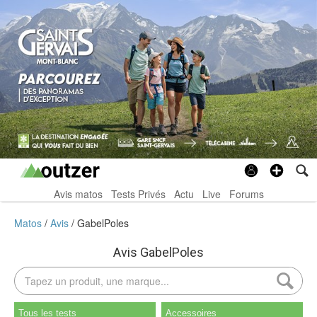
Avis matos
Tests Privés
Actu
Live
Forums
Matos
Avis
GabelPoles
Avis GabelPoles
Tous les tests
Accessoires