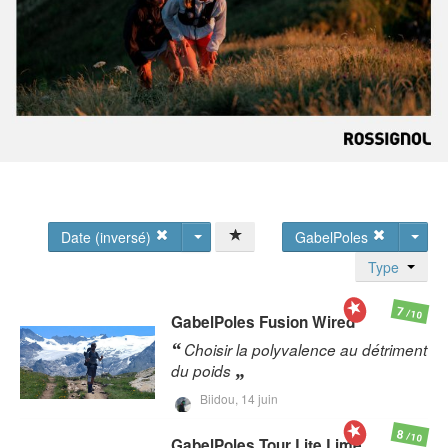
Date (inversé)
GabelPoles
Type
7
/10
GabelPoles
Fusion Wired
Choisir la polyvalence au détriment
du poids
Biidou,
14 juin
8
/10
GabelPoles
Tour Lite Lime