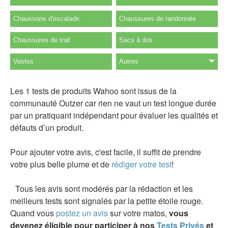
Chaussons d'escalade
Chaussures de randonnée
Chaussures de trail
Sacs à dos
Vestes
Autres
Les 1 tests de produits Wahoo sont issus de la
communauté Outzer car rien ne vaut un test longue durée
par un pratiquant indépendant pour évaluer les qualités et
défauts d’un produit.
Pour ajouter votre avis, c'est facile, il suffit de prendre
votre plus belle plume et de
rédiger votre test
!
Tous les avis sont modérés par la rédaction et les
meilleurs tests sont signalés par la petite étoile rouge.
Quand vous
postez un avis
sur votre matos,
vous
devenez éligible pour participer à nos
Tests Privés
et