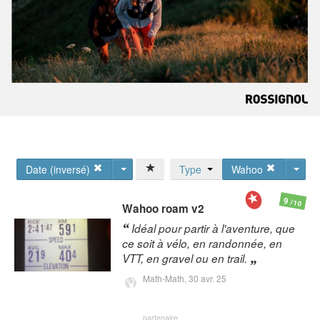
Date (inversé)
Type
Wahoo
9
/10
Wahoo
roam v2
Idéal pour partir à l'aventure, que
ce soit à vélo, en randonnée, en
VTT, en gravel ou en trail.
Math-Math,
30 avr. 25