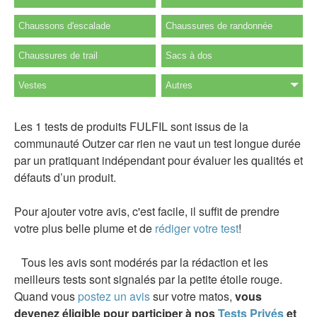
Chaussons d'escalade
Chaussures de randonnée
Chaussures de trail
Sacs à dos
Vestes
Autres
Les 1 tests de produits FULFIL sont issus de la
communauté Outzer car rien ne vaut un test longue durée
par un pratiquant indépendant pour évaluer les qualités et
défauts d’un produit.
Pour ajouter votre avis, c'est facile, il suffit de prendre
votre plus belle plume et de
rédiger votre test
!
Tous les avis sont modérés par la rédaction et les
meilleurs tests sont signalés par la petite étoile rouge.
Quand vous
postez un avis
sur votre matos,
vous
devenez éligible pour participer à nos
Tests Privés
et