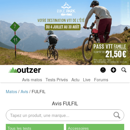
Avis matos
Tests Privés
Actu
Live
Forums
Matos
Avis
FULFIL
Avis FULFIL
Tous les tests
Accessoires