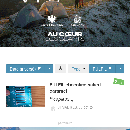
Date (inversé)
Type
FULFIL
7
/10
FULFIL
chocolate salted
caramel
copieux
JFMADRES,
30 oct. 24