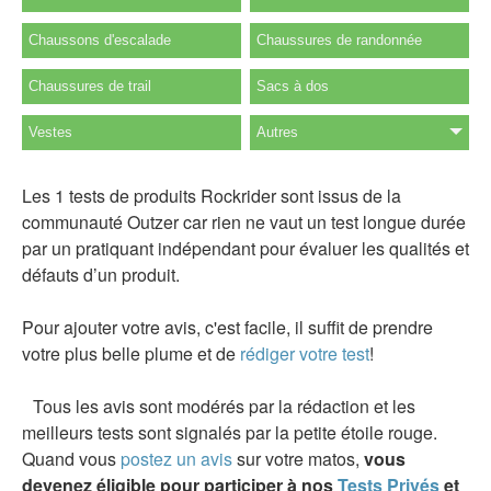
Chaussons d'escalade
Chaussures de randonnée
Chaussures de trail
Sacs à dos
Vestes
Autres
Les 1 tests de produits Rockrider sont issus de la
communauté Outzer car rien ne vaut un test longue durée
par un pratiquant indépendant pour évaluer les qualités et
défauts d’un produit.
Pour ajouter votre avis, c'est facile, il suffit de prendre
votre plus belle plume et de
rédiger votre test
!
Tous les avis sont modérés par la rédaction et les
meilleurs tests sont signalés par la petite étoile rouge.
Quand vous
postez un avis
sur votre matos,
vous
devenez éligible pour participer à nos
Tests Privés
et