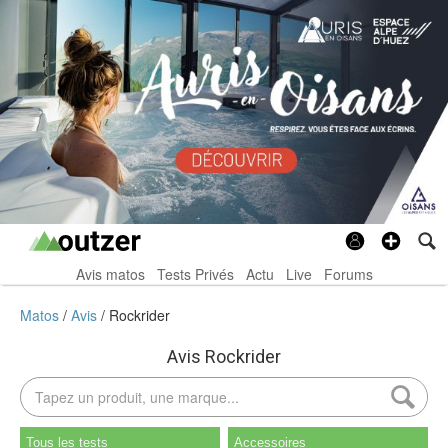
Avis matos
Tests Privés
Actu
Live
Forums
Matos
Avis
Rockrider
Avis Rockrider
Tous les tests
Accessoires