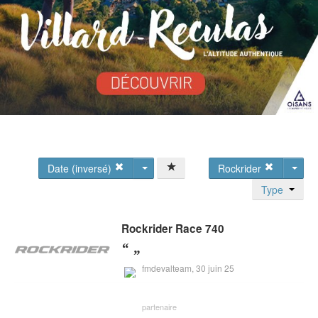
Date (inversé)
Rockrider
Type
Rockrider
Race 740
fmdevalteam,
30 juin 25