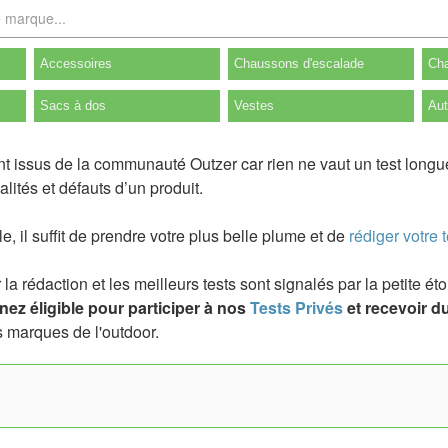
Accessoires
Chaussons d'escalade
Cha
Sacs à dos
Vestes
Aut
nt issus de la communauté Outzer car rien ne vaut un test longu
lités et défauts d’un produit.
ile, il suffit de prendre votre plus belle plume et de
rédiger votre t
a rédaction et les meilleurs tests sont signalés par la petite é
ez éligible pour participer à nos
Tests Privés
et recevoir du
 marques de l'outdoor.