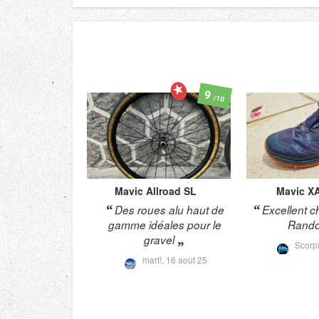
9
/10
Mavic
Allroad SL
Mavic
XA
Des roues alu haut de
Excellent c
gamme idéales pour le
Rando 
gravel
Scorp
mart!,
16 août 25