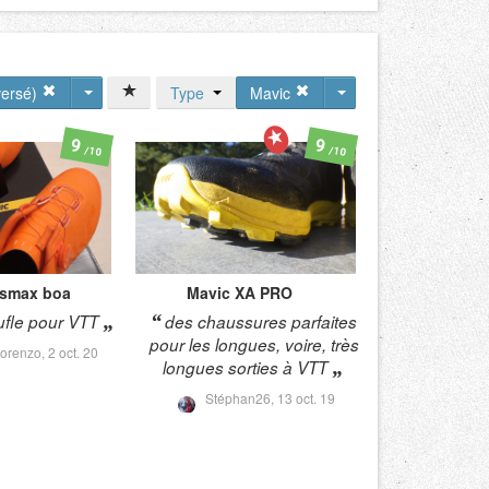
versé)
Type
Mavic
9
9
/10
/10
ssmax boa
Mavic
XA PRO
fle pour VTT
des chaussures parfaites
pour les longues, voire, très
Lorenzo,
2 oct. 20
longues sorties à VTT
Stéphan26,
13 oct. 19