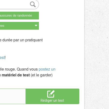
ussures de randonnée
res
e durée par un pratiquant
est
!
toile rouge. Quand vous
postez un
 matériel de test
(et le garder)
Rédiger un test