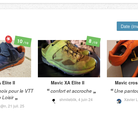
Date (in
10
8
/10
/10
 Elite II
Mavic
XA Elite II
Mavic
cro
hoix pour le VTT
confort et accroche
Une pantou
Loisir
shmileblik,
4 juin 24
Xavier 
i@n,
21 juil. 25