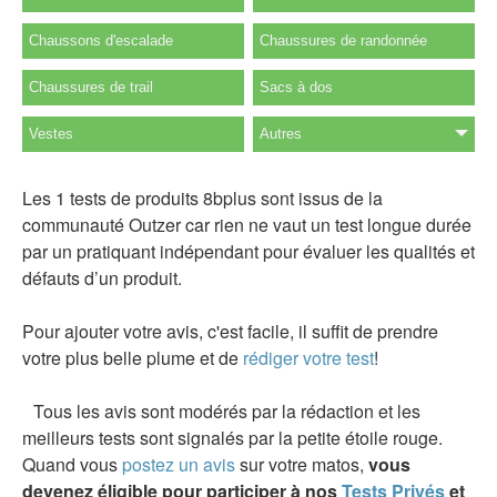
Chaussons d'escalade
Chaussures de randonnée
Chaussures de trail
Sacs à dos
Vestes
Autres
Les 1 tests de produits 8bplus sont issus de la
communauté Outzer car rien ne vaut un test longue durée
par un pratiquant indépendant pour évaluer les qualités et
défauts d’un produit.
Pour ajouter votre avis, c'est facile, il suffit de prendre
votre plus belle plume et de
rédiger votre test
!
Tous les avis sont modérés par la rédaction et les
meilleurs tests sont signalés par la petite étoile rouge.
Quand vous
postez un avis
sur votre matos,
vous
devenez éligible pour participer à nos
Tests Privés
et