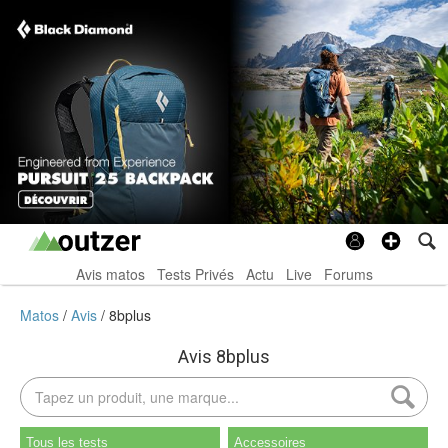
Avis matos
Tests Privés
Actu
Live
Forums
Matos
Avis
8bplus
Avis 8bplus
Tous les tests
Accessoires