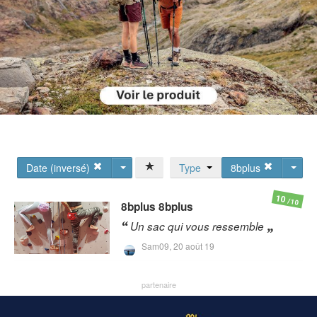
Date (inversé)
Type
8bplus
10
/10
8bplus
8bplus
Un sac qui vous ressemble
Sam09,
20 août 19