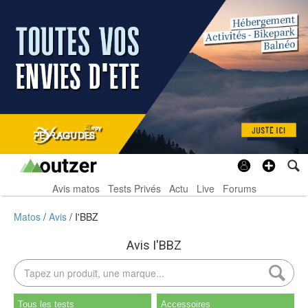
Avis matos
Tests Privés
Actu
Live
Forums
Matos
Avis
I'BBZ
Avis I'BBZ
Tous les tests
Accessoires