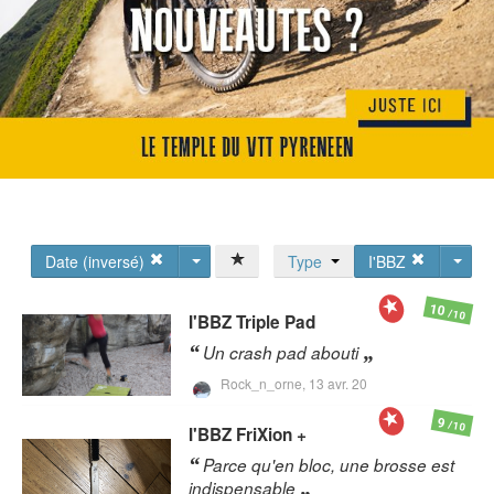
Date (inversé)
Type
I'BBZ
10
/10
I'BBZ
Triple Pad
Un crash pad abouti
Rock_n_orne,
13 avr. 20
9
/10
I'BBZ
FriXion +
Parce qu'en bloc, une brosse est
indispensable