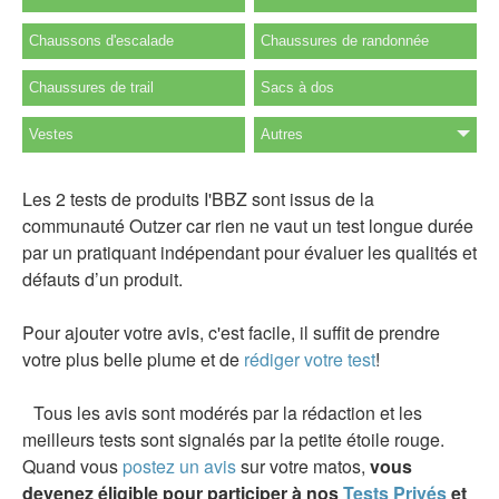
Chaussons d'escalade
Chaussures de randonnée
Chaussures de trail
Sacs à dos
Vestes
Autres
Les 2 tests de produits I'BBZ sont issus de la
communauté Outzer car rien ne vaut un test longue durée
par un pratiquant indépendant pour évaluer les qualités et
défauts d’un produit.
Pour ajouter votre avis, c'est facile, il suffit de prendre
votre plus belle plume et de
rédiger votre test
!
Tous les avis sont modérés par la rédaction et les
meilleurs tests sont signalés par la petite étoile rouge.
Quand vous
postez un avis
sur votre matos,
vous
devenez éligible pour participer à nos
Tests Privés
et