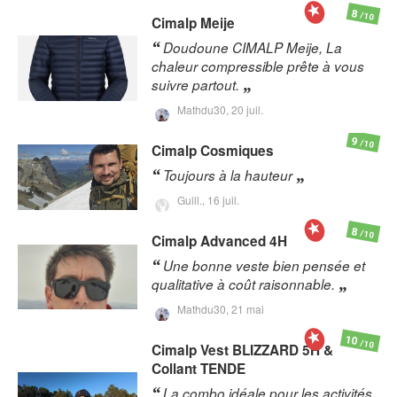
8
/10
Cimalp
Meije
Doudoune CIMALP Meije, La
chaleur compressible prête à vous
suivre partout.
Mathdu30,
20 juil.
9
/10
Cimalp
Cosmiques
Toujours à la hauteur
Guill.,
16 juil.
8
/10
Cimalp
Advanced 4H
Une bonne veste bien pensée et
qualitative à coût raisonnable.
Mathdu30,
21 mai
10
/10
Cimalp
Vest BLIZZARD 5H &
Collant TENDE
La combo idéale pour les activités