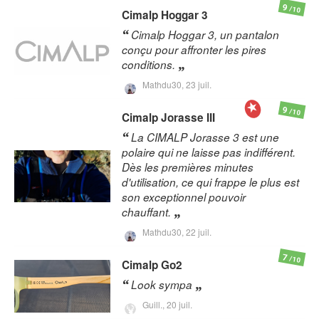
9
/10
Cimalp
Hoggar 3
Cimalp Hoggar 3, un pantalon
conçu pour affronter les pires
conditions.
Mathdu30,
23 juil.
9
/10
Cimalp
Jorasse III
La CIMALP Jorasse 3 est une
polaire qui ne laisse pas indifférent.
Dès les premières minutes
d'utilisation, ce qui frappe le plus est
son exceptionnel pouvoir
chauffant.
Mathdu30,
22 juil.
7
/10
Cimalp
Go2
Look sympa
Guill.,
20 juil.