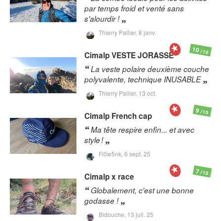
par temps froid et venté sans
s'alourdir !
Thierry Pallier,
8 janv.
10
/10
Cimalp
VESTE JORASSE
La veste polaire deuxième couche
polyvalente, technique INUSABLE
Thierry Pallier,
13 oct.
9
/10
Cimalp
French cap
Ma tête respire enfin... et avec
style !
Fl0w5nk,
6 sept. 25
7
/10
Cimalp
x race
Globalement, c'est une bonne
godasse !
Bidouche,
13 juil. 25