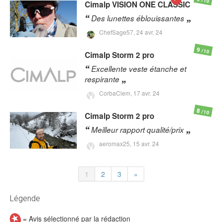
/10
Cimalp
VISION ONE CLASSIC
Des lunettes éblouissantes
ChefSage57,
24 avr. 24
9
/10
Cimalp
Storm 2 pro
Excellente veste étanche et
respirante
CorbaClem,
17 avr. 24
8
/10
Cimalp
Storm 2 pro
Meilleur rapport qualité/prix
aeromax25,
15 avr. 24
1
2
3
»
Légende
= Avis sélectionné par la rédaction