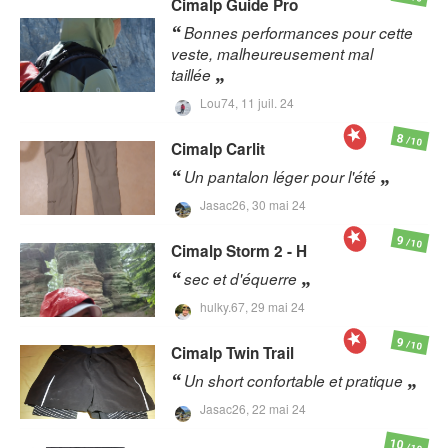
Cimalp
Guide Pro
Bonnes performances pour cette
veste, malheureusement mal
taillée
Lou74,
11 juil. 24
8
/10
Cimalp
Carlit
Un pantalon léger pour l'été
Jasac26,
30 mai 24
9
/10
Cimalp
Storm 2 - H
sec et d'équerre
hulky.67,
29 mai 24
9
/10
Cimalp
Twin Trail
Un short confortable et pratique
Jasac26,
22 mai 24
10
/10