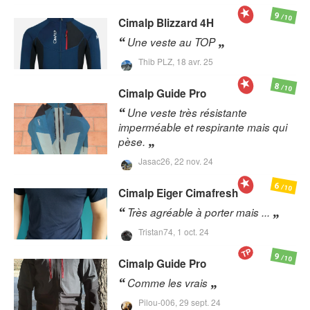
9
/10
Cimalp
Blizzard 4H
Une veste au TOP
Thib PLZ,
18 avr. 25
8
/10
Cimalp
Guide Pro
Une veste très résistante
imperméable et respirante mais qui
pèse.
Jasac26,
22 nov. 24
6
/10
Cimalp
Eiger Cimafresh
Très agréable à porter mais ...
Tristan74,
1 oct. 24
TP
9
/10
Cimalp
Guide Pro
Comme les vrais
Pilou-006,
29 sept. 24