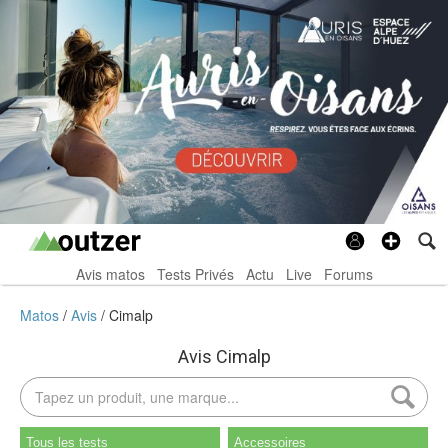
Avis matos
Tests Privés
Actu
Live
Forums
Matos
Avis
Cimalp
Avis Cimalp
Tous les tests
Accessoires