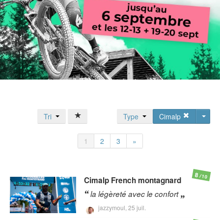
Tri
Type
Cimalp
1
2
3
»
8
/10
Cimalp
French montagnard
la légèreté avec le confort
jazzymoul,
25 juil.