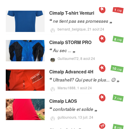
1
/10
Cimalp
T-shirt Venturi
ne tient pas ses promesses
bernard_belgique,
21 août 24
8
/10
Cimalp
STORM PRO
Au sec ...
Guillaumet72,
8 août 24
10
/10
Cimalp
Advanced 4H
Ultrashell? Qui peut le plus... 😉
Marsu1888,
1 août 24
7
/10
Cimalp
LAOS
confortable et solide
guitounours,
13 juil. 24
TP
8
/10