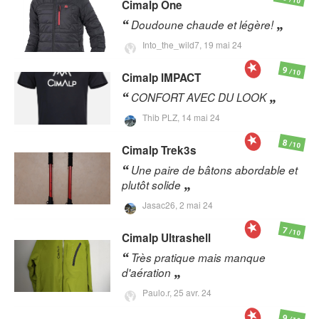
Cimalp
One
Doudoune chaude et légère!
Into_the_wild7,
19 mai 24
9
/10
Cimalp
IMPACT
CONFORT AVEC DU LOOK
Thib PLZ,
14 mai 24
8
/10
Cimalp
Trek3s
Une paire de bâtons abordable et
plutôt solide
Jasac26,
2 mai 24
7
/10
Cimalp
Ultrashell
Très pratique mais manque
d'aération
Paulo.r,
25 avr. 24
9