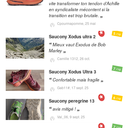
vite transformer ton tendon d’Achille
en syndicaliste mécontent si la
transition est trop brutale.
Cpourmapomme,
25 mai
5
/10
Saucony
Xodus ultra 2
Mieux vaut Exodus de Bob
Marley
Camille 1312,
26 oct.
7
/10
Saucony
Xodus Ultra 3
Confortable mais fragile
Gab11#,
17 sept. 25
6
/10
Saucony
peregrine 13
avis mitigé !
Val_06,
9 sept. 25
7
/10