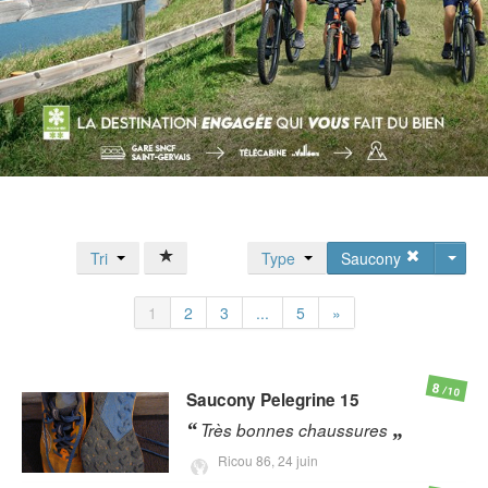
Tri
Type
Saucony
1
2
3
...
5
»
8
/10
Saucony
Pelegrine 15
Très bonnes chaussures
Ricou 86,
24 juin