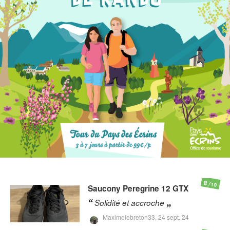
8
/10
Saucony
Peregrine 12 GTX
Solidité et accroche
Maximelebreton33,
24 sept. 24