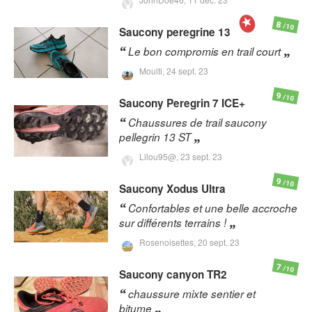
8
/10
Saucony
peregrine 13
Le bon compromis en trail court
Moulti,
24 sept. 23
9
/10
Saucony
Peregrin 7 ICE+
Chaussures de trail saucony
pellegrin 13 ST
Lilou95@,
23 sept. 23
9
/10
Saucony
Xodus Ultra
Confortables et une belle accroche
sur différents terrains !
Rosenoisettes,
20 sept. 23
7
/10
Saucony
canyon TR2
chaussure mixte sentier et
bitume