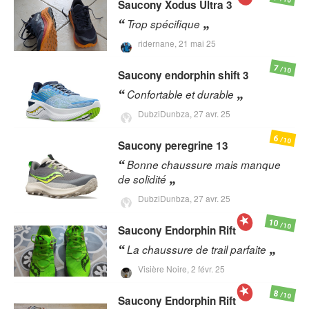
Saucony
Xodus Ultra 3
Trop spécifique
ridernane,
21 mai 25
7
/10
Saucony
endorphin shift 3
Confortable et durable
DubziDunbza,
27 avr. 25
6
/10
Saucony
peregrine 13
Bonne chaussure mais manque
de solidité
DubziDunbza,
27 avr. 25
10
/10
Saucony
Endorphin Rift
La chaussure de trail parfaite
Visière Noire,
2 févr. 25
8
/10
Saucony
Endorphin Rift