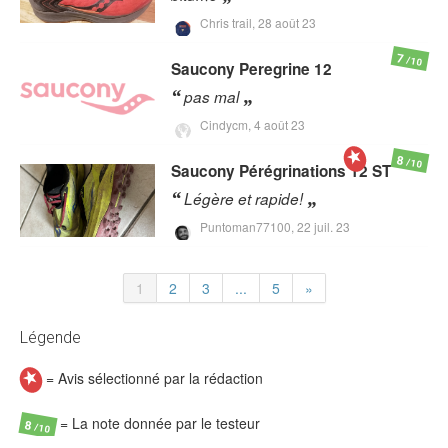
Chris trail,
28 août 23
7
/10
Saucony
Peregrine 12
pas mal
Cindycm,
4 août 23
8
/10
Saucony
Pérégrinations 12 ST
Légère et rapide!
Puntoman77100,
22 juil. 23
1
2
3
...
5
»
Légende
= Avis sélectionné par la rédaction
= La note donnée par le testeur
8
/10