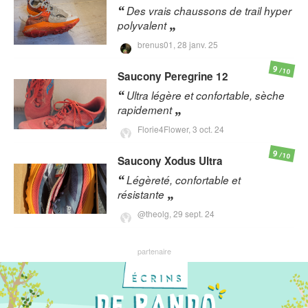
Des vrais chaussons de trail hyper
polyvalent
brenus01,
28 janv. 25
9
/10
Saucony
Peregrine 12
Ultra légère et confortable, sèche
rapidement
Florie4Flower,
3 oct. 24
9
/10
Saucony
Xodus Ultra
Légèreté, confortable et
résistante
@theolg,
29 sept. 24