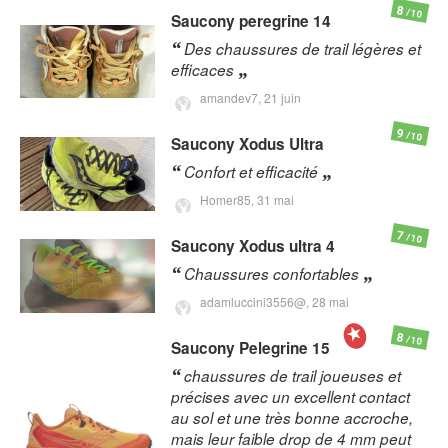
8
/10
Saucony
peregrine 14
Des chaussures de trail légères et
efficaces
amandev7,
21 juin
9
/10
Saucony
Xodus Ultra
Confort et efficacité
Homer85,
31 mai
7
/10
Saucony
Xodus ultra 4
Chaussures confortables
adamluccini3556@,
28 mai
8
/10
Saucony
Pelegrine 15
chaussures de trail joueuses et
précises avec un excellent contact
au sol et une très bonne accroche,
mais leur faible drop de 4 mm peut