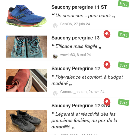
8
/10
Saucony
peregrine 11 ST
Un chausson... pour courir
BenOA,
27 juin 24
7
/10
Saucony
peregrine 13
Efficace mais fragile
wowie83,
8 mai 24
8
/10
Saucony
Peregrine 12
Polyvalence et confort, à budget
modéré
Camara_oscura,
24 avr. 24
8
/10
Saucony
Peregrine 12 GTX
Légereté et réactivité dès les
premières foulées, au prix de la
durabilité
JohnDoe46,
11 déc. 23