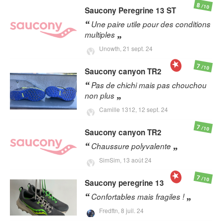
8
/10
Saucony
Peregrine 13 ST
Une paire utile pour des conditions
multiples
Unowth,
21 sept. 24
7
/10
Saucony
canyon TR2
Pas de chichi mais pas chouchou
non plus
Camille 1312,
12 sept. 24
7
/10
Saucony
canyon TR2
Chaussure polyvalente
SimSim,
13 août 24
7
/10
Saucony
peregrine 13
Confortables mais fragiles !
Fredftn,
8 juil. 24