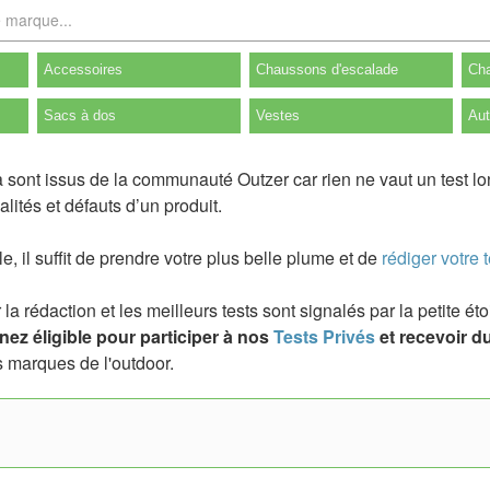
Accessoires
Chaussons d'escalade
Cha
Sacs à dos
Vestes
Aut
 sont issus de la communauté Outzer car rien ne vaut un test l
lités et défauts d’un produit.
ile, il suffit de prendre votre plus belle plume et de
rédiger votre t
a rédaction et les meilleurs tests sont signalés par la petite é
ez éligible pour participer à nos
Tests Privés
et recevoir du
 marques de l'outdoor.