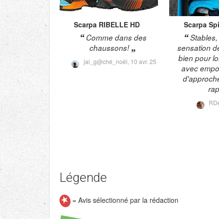
Scarpa
RIBELLE HD
Scarpa
Spi
Comme dans des
Stables,
chaussons!
sensation de
bien pour l
jai_g@ché_noël,
10 avr. 25
avec empor
d'approch
rap
RD
Légende
= Avis sélectionné par la rédaction