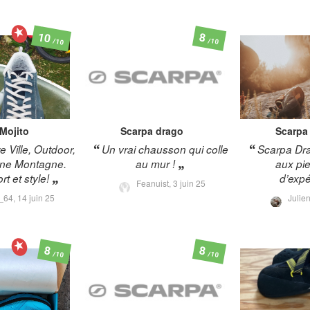
10
8
/10
/10
Mojito
Scarpa
drago
Scarpa
e Ville, Outdoor,
Un vrai chausson qui colle
Scarpa Dr
ne Montagne.
au mur !
aux pie
t et style!
d’exp
Feanuist,
3 juin 25
r_64,
14 juin 25
Julie
8
8
/10
/10