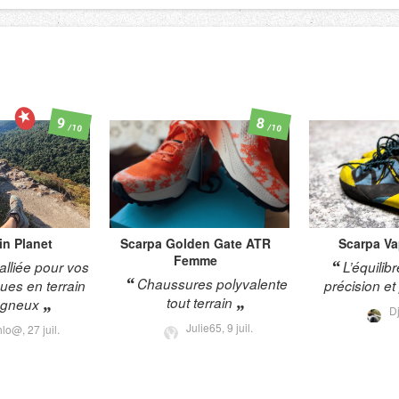
9
8
/10
/10
in Planet
Scarpa
Golden Gate ATR
Scarpa
Va
Femme
lliée pour vos
L’équilibr
Chaussures polyvalente
gues en terrain
précision e
tout terrain
gneux
D
Julie65,
9 juil.
hlo@,
27 juil.