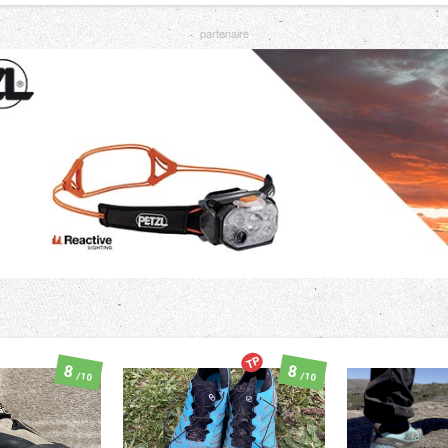
TP
8
8
/10
/10