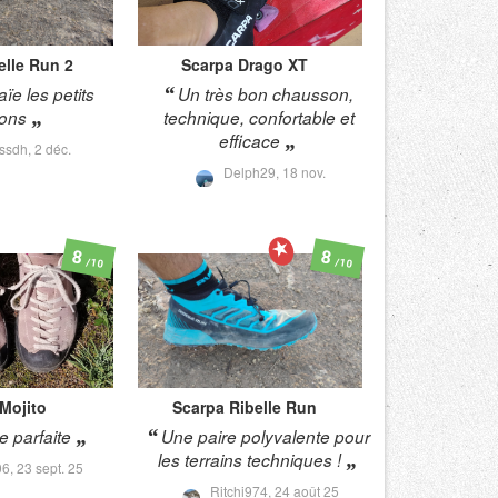
elle Run 2
Scarpa
Drago XT
aïe les petits
Un très bon chausson,
tons
technique, confortable et
efficace
yssdh,
2 déc.
Delph29,
18 nov.
8
8
/10
/10
Mojito
Scarpa
Ribelle Run
 parfaite
Une paire polyvalente pour
les terrains techniques !
06,
23 sept. 25
Ritchi974,
24 août 25