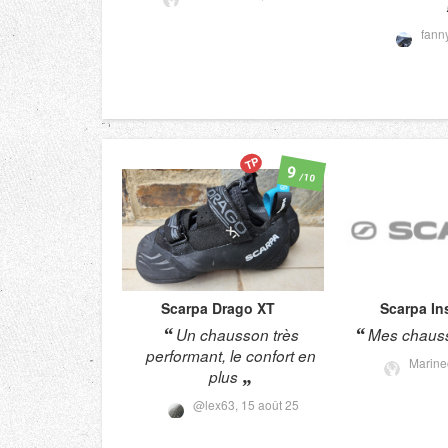
fann
TP
9
/10
Scarpa
Drago XT
Scarpa
In
Un chausson très
Mes chauss
performant, le confort en
Marine
plus
@lex63,
15 août 25