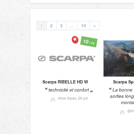
1
2
3
...
10
»
10
/10
Scarpa
RIBELLE HD W
Scarpa
Sp
technicité et confort
La bonne a
sorties lon
Alize Alpes,
29 juil.
monta
@c