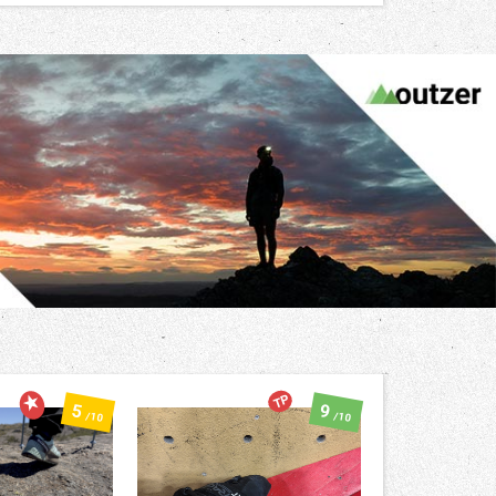
TP
5
9
/10
/10