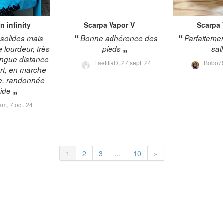
n infinity
Scarpa
Vapor V
Scarpa
 solides mais
Bonne adhérence des
Parfaitemen
 lourdeur, très
pieds
sal
ongue distance
LaetitiaD,
27 sept. 24
Bobo7
t, en marche
e, randonnée
ide
em,
7 oct. 24
1
2
3
...
10
»