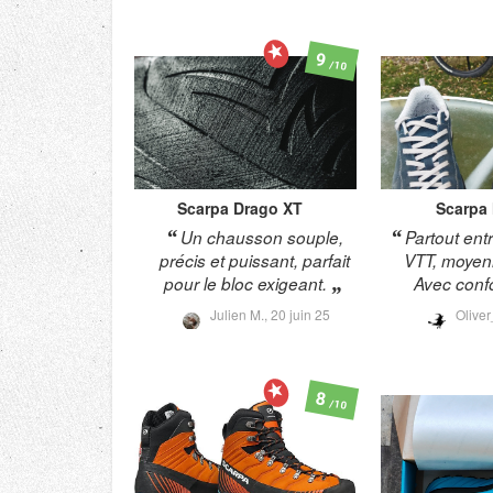
9
/10
Scarpa
Drago XT
Scarpa
Un chausson souple,
Partout entr
précis et puissant, parfait
VTT, moyen
pour le bloc exigeant.
Avec confor
Julien M.,
20 juin 25
Olive
8
/10