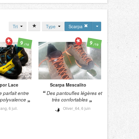
Tri
Type
Scarpa
9
9
/10
/10
por Lace
Scarpa
Mescalito
e parfait entre
Des pantoufles légères et
t polyvalence
très confortables
jang,
6 juil.
Oliver_64,
6 juin