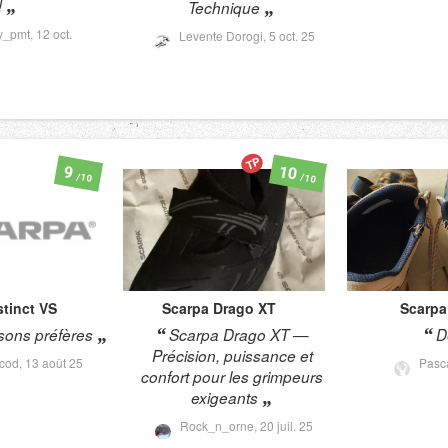
!
Technique
y_pmt,
12 oct.
Levente Dorogi,
5 oct. 25
TP
10
9
/10
/10
stinct VS
Scarpa
Drago XT
Scarpa
ons préfères
Scarpa Drago XT —
D
Précision, puissance et
cod,
13 août 25
Pas
confort pour les grimpeurs
exigeants
Rock_n_orne,
20 juil. 25