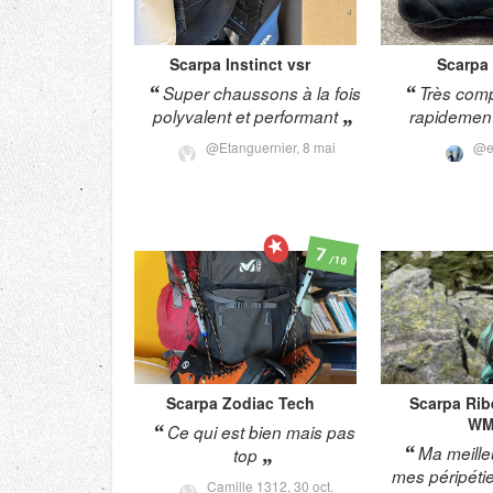
Scarpa
Instinct vsr
Scarpa
Super chaussons à la fois
Très comp
polyvalent et performant
rapidement
@Etanguernier,
8 mai
@e
7
/10
Scarpa
Zodiac Tech
Scarpa
Rib
W
Ce qui est bien mais pas
Ma meille
top
mes péripét
Camille 1312,
30 oct.