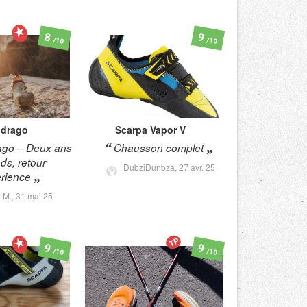
8
9
/10
/10
drago
Scarpa
Vapor V
ago – Deux ans
Chausson complet
ds, retour
DubziDunbza,
27 avr. 25
érience
n M.,
31 mai 25
TP
9
9
/10
/10