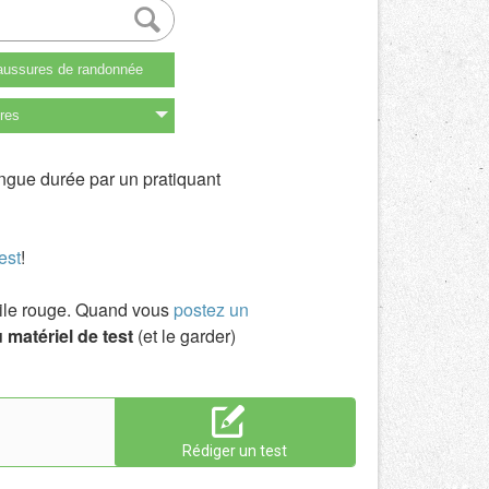
ussures de randonnée
res
ongue durée par un pratiquant
est
!
toile rouge. Quand vous
postez un
 matériel de test
(et le garder)
Rédiger un test