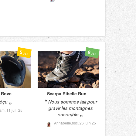
5
9
/10
/10
Rove
Scarpa
Ribelle Run
éçu
Nous sommes fait pour
gravir les montagnes
cam,
11 juil. 25
ensemble
Annabelle.bsc,
26 juin 25