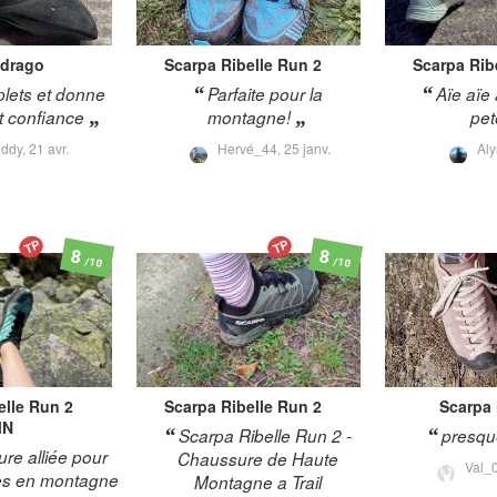
drago
Scarpa
Ribelle Run 2
Scarpa
Rib
lets et donne
Parfaite pour la
Aïe aïe 
 confiance
montagne!
pe
ddy,
21 avr.
Hervé_44,
25 janv.
Al
TP
TP
8
8
/10
/10
elle Run 2
Scarpa
Ribelle Run 2
Scarpa
MN
Scarpa Ribelle Run 2 -
presque
ure alliée pour
Chaussure de Haute
Val_
ies en montagne
Montagne a Trail