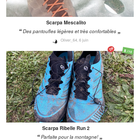
Scarpa
Mescalito
Des pantoufles légères et très confortables
Oliver_64,
6 juin
TP
8
/10
Scarpa
Ribelle Run 2
Parfaite pour la montagne!