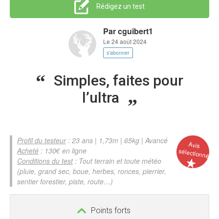
Rédigez un test
Par
cguibert1
Le 24 août 2024
s'abonner
Simples, faites pour
l’ultra
Profil du testeur
: 23 ans | 1,73m | 65kg | Avancé
Avis
Acheté
: 130€ en ligne
sélectionné
Conditions du test
: Tout terrain et toute météo
(pluie, grand sec, boue, herbes, ronces, pierrier,
sentier forestier, piste, route…)
Points forts