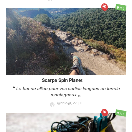
9
/10
Scarpa
Spin Planet
La bonne alliée pour vos sorties longues en terrain
montagneux
@chlo@,
27 juil.
9
/10