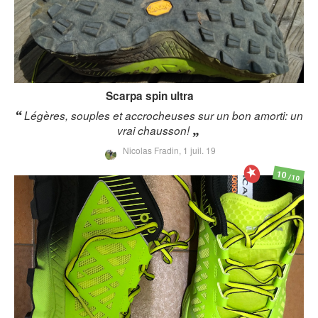
Scarpa
spin ultra
Légères, souples et accrocheuses sur un bon amorti: un
vrai chausson!
Nicolas Fradin,
1 juil. 19
10
/10