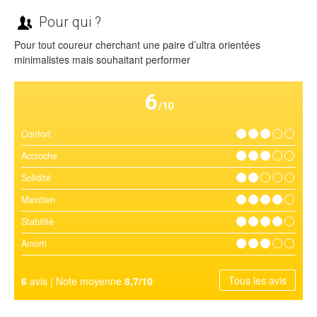
Pour qui ?
Pour tout coureur cherchant une paire d’ultra orientées
minimalistes mais souhaitant performer
6
/10
Confort
Accroche
Solidité
Maintien
Stabilité
Amorti
Tous les avis
6
avis | Note moyenne
8,7/10