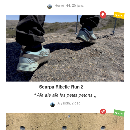
Hervé_44,
25 janv.
5
/10
Scarpa
Ribelle Run 2
Aïe aïe aïe les petits petons
Alyssdh,
2 déc.
TP
9
/10