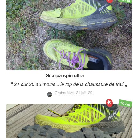
/10
Scarpa
spin ultra
21 sur 20 au moins... le top de la chaussure de trail
Crabouilles,
21 juil. 20
10
/10