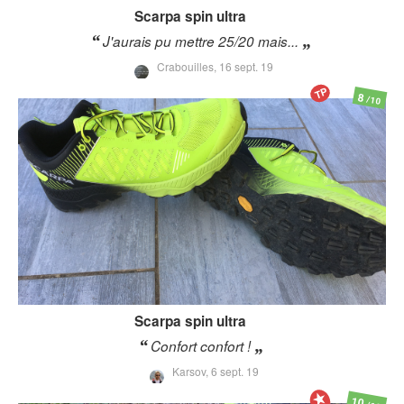
Scarpa
spin ultra
J'aurais pu mettre 25/20 mais...
Crabouilles,
16 sept. 19
TP
8
/10
Scarpa
spin ultra
Confort confort !
Karsov,
6 sept. 19
10