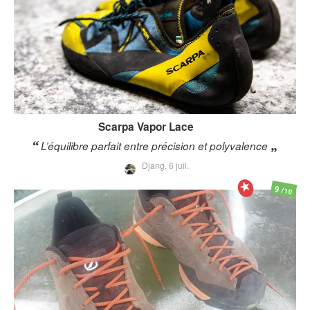
Scarpa
Vapor Lace
L’équilibre parfait entre précision et polyvalence
Djang,
6 juil.
9
/10