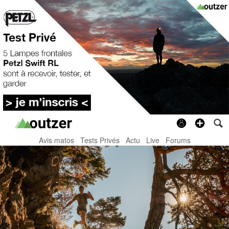
Avis matos
Tests Privés
Actu
Live
Forums