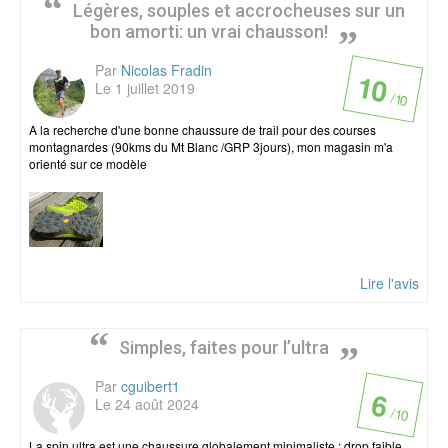
Légères, souples et accrocheuses sur un
bon amorti: un vrai chausson!
Par
Nicolas Fradin
10
Le 1 juillet 2019
/ 10
A la recherche d'une bonne chaussure de trail pour des courses
montagnardes (90kms du Mt Blanc /GRP 3jours), mon magasin m'a
orienté sur ce modèle
Lire l'avis
Simples, faites pour l’ultra
Par
cguibert1
6
Le 24 août 2024
/ 10
La spin ultra est une chaussure globalement minimaliste : drop faible