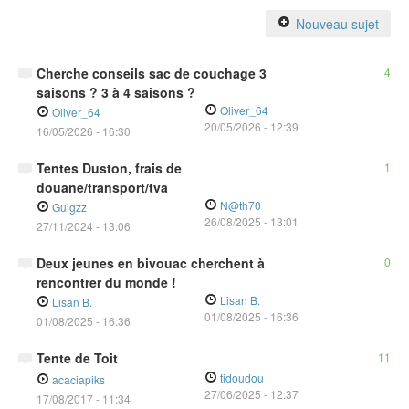
Nouveau sujet
Cherche conseils sac de couchage 3
4
saisons ? 3 à 4 saisons ?
Oliver_64
Oliver_64
20/05/2026
-
12:39
16/05/2026 - 16:30
Tentes Duston, frais de
1
douane/transport/tva
N@th70
Guigzz
26/08/2025
-
13:01
27/11/2024 - 13:06
Deux jeunes en bivouac cherchent à
0
rencontrer du monde !
Lisan B.
Lisan B.
01/08/2025
-
16:36
01/08/2025 - 16:36
Tente de Toit
11
tidoudou
acaciapiks
27/06/2025
-
12:37
17/08/2017 - 11:34