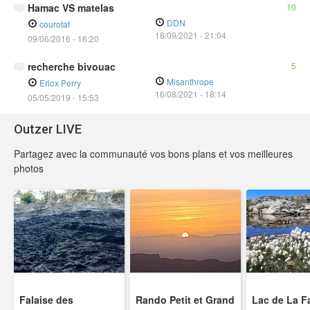
Hamac VS matelas
10
DDN
courotaf
18/09/2021
-
21:04
09/06/2016 - 16:20
recherche bivouac
5
Misanthrope
Erlox Perry
16/08/2021
-
18:14
05/05/2019 - 15:53
Outzer LIVE
Partagez avec la communauté vos bons plans et vos meilleures
photos
Falaise des
Rando Petit et Grand
Lac de La F