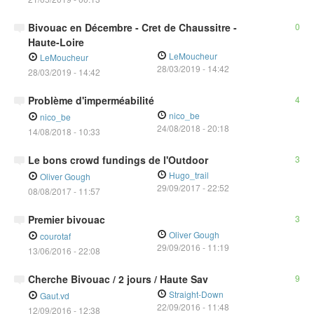
Bivouac en Décembre - Cret de Chaussitre -
0
Haute-Loire
LeMoucheur
LeMoucheur
28/03/2019
-
14:42
28/03/2019 - 14:42
Problème d'imperméabilité
4
nico_be
nico_be
24/08/2018
-
20:18
14/08/2018 - 10:33
Le bons crowd fundings de l'Outdoor
3
Hugo_trail
Oliver Gough
29/09/2017
-
22:52
08/08/2017 - 11:57
Premier bivouac
3
Oliver Gough
courotaf
29/09/2016
-
11:19
13/06/2016 - 22:08
Cherche Bivouac / 2 jours / Haute Sav
9
Straight-Down
Gaut.vd
22/09/2016
-
11:48
12/09/2016 - 12:38