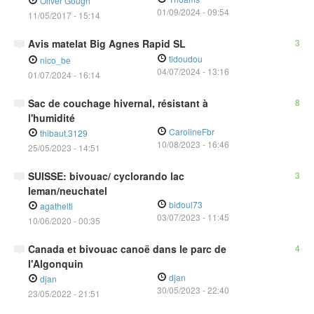
Oliver Gough
01/09/2024
-
09:54
11/05/2017 - 15:14
Avis matelat Big Agnes Rapid SL
3
tidoudou
nico_be
04/07/2024
-
13:16
01/07/2024 - 16:14
Sac de couchage hivernal, résistant à
8
l'humidité
CarolineFbr
thibaut.3129
10/08/2023
-
16:46
25/05/2023 - 14:51
SUISSE: bivouac/ cyclorando lac
3
leman/neuchatel
bidoul73
agatheltl
03/07/2023
-
11:45
10/06/2020 - 00:35
Canada et bivouac canoë dans le parc de
4
l'Algonquin
djan
djan
30/05/2023
-
22:40
23/05/2022 - 21:51