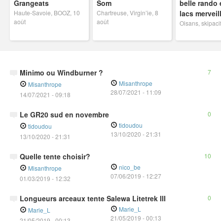
Grangeats
Som
belle rando 
Haute-Savoie, BOOZ, 10
Chartreuse, Virgin’ie, 8
lacs merveil
août
août
Oisans, skipacif
Minimo ou Windburner ?
7
Misanthrope
Misanthrope
28/07/2021
-
11:09
14/07/2021 - 09:18
Le GR20 sud en novembre
0
tidoudou
tidoudou
13/10/2020
-
21:31
13/10/2020 - 21:31
Quelle tente choisir?
10
nico_be
Misanthrope
07/06/2019
-
12:27
01/03/2019 - 12:32
Longueurs arceaux tente Salewa Litetrek III
0
Marie_L
Marie_L
21/05/2019
-
00:13
21/05/2019 - 00:13