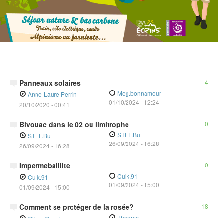
Panneaux solaires
4
Meg.bonnamour
Anne-Laure Perrin
01/10/2024
-
12:24
20/10/2020 - 00:41
Bivouac dans le 02 ou limitrophe
0
STEF.Bu
STEF.Bu
26/09/2024
-
16:28
26/09/2024 - 16:28
Impermebalilite
0
Cuik.91
Cuik.91
01/09/2024
-
15:00
01/09/2024 - 15:00
Comment se protéger de la rosée?
18
Thoams