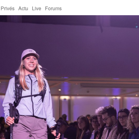
 Privés
Actu
Live
Forums