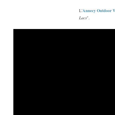
Annecy Outdoor 
L'
Lacs
".