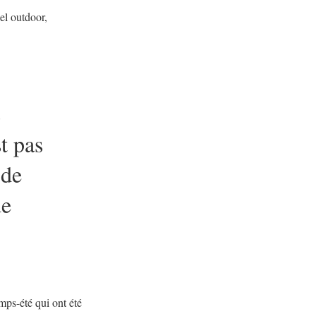
el outdoor,
s
t pas
 de
de
mps-été qui ont été