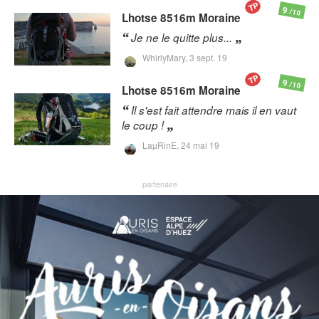
TP
9
/10
Lhotse 8516m
Moraine
Je ne le quitte plus...
WhirlyMary,
3 sept. 19
TP
9
/10
Lhotse 8516m
Moraine
Il s'est fait attendre mais il en vaut
le coup !
LaµRinE,
24 mai 19