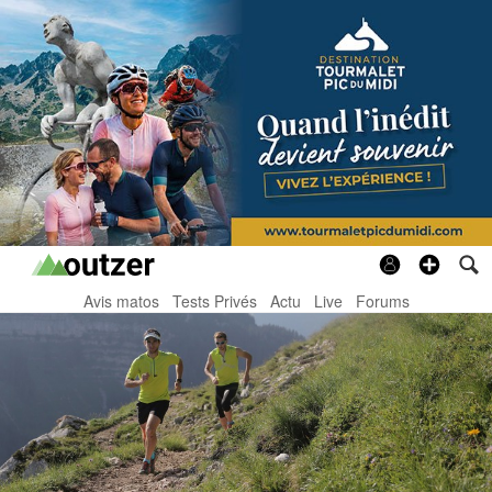
Avis matos
Tests Privés
Actu
Live
Forums