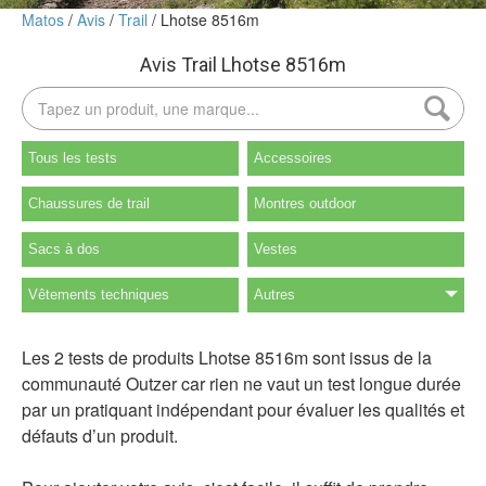
Matos
Avis
Trail
Lhotse 8516m
Avis Trail Lhotse 8516m
Tous les tests
Accessoires
Chaussures de trail
Montres outdoor
Sacs à dos
Vestes
Vêtements techniques
Autres
Les 2 tests de produits Lhotse 8516m sont issus de la
communauté Outzer car rien ne vaut un test longue durée
par un pratiquant indépendant pour évaluer les qualités et
défauts d’un produit.