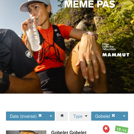
Date (inversé)
Type
Gobelet
10
/10
Gobelet
Gobelet