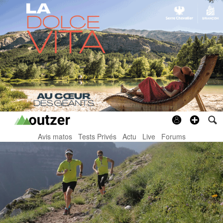
Avis matos
Tests Privés
Actu
Live
Forums