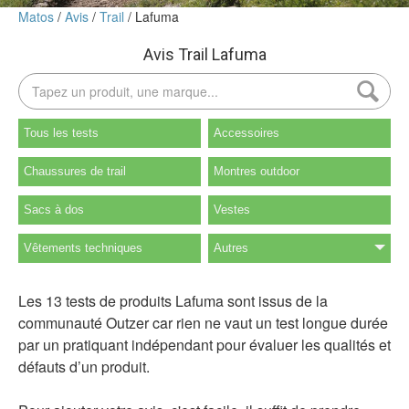
Matos
Avis
Trail
Lafuma
Avis Trail Lafuma
Tous les tests
Accessoires
Chaussures de trail
Montres outdoor
Sacs à dos
Vestes
Vêtements techniques
Autres
Les 13 tests de produits Lafuma sont issus de la
communauté Outzer car rien ne vaut un test longue durée
par un pratiquant indépendant pour évaluer les qualités et
défauts d’un produit.