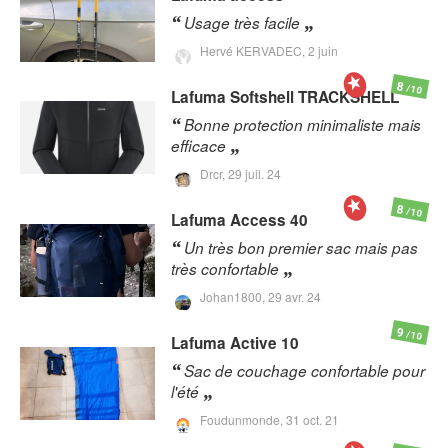
Usage très facile
Hervé KERVADEC,
2 juin
8
/10
Lafuma
Softshell TRACKSHELL
Bonne protection minimaliste mais
efficace
Drcr,
29 juil. 24
8
/10
Lafuma
Access 40
Un très bon premier sac mais pas
très confortable
Johan1800,
29 avr. 24
9
/10
Lafuma
Active 10
Sac de couchage confortable pour
l'été
Foudunmonde,
31 oct. 21