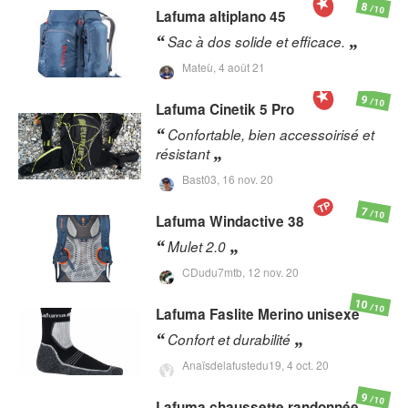
8
/10
Lafuma
altiplano 45
Sac à dos solide et efficace.
Mateù,
4 août 21
9
/10
Lafuma
Cinetik 5 Pro
Confortable, bien accessoirisé et
résistant
Bast03,
16 nov. 20
TP
7
/10
Lafuma
Windactive 38
Mulet 2.0
CDudu7mtb,
12 nov. 20
10
/10
Lafuma
Faslite Merino unisexe
Confort et durabilité
Anaïsdelafustedu19,
4 oct. 20
9
/10
Lafuma
chaussette randonnée