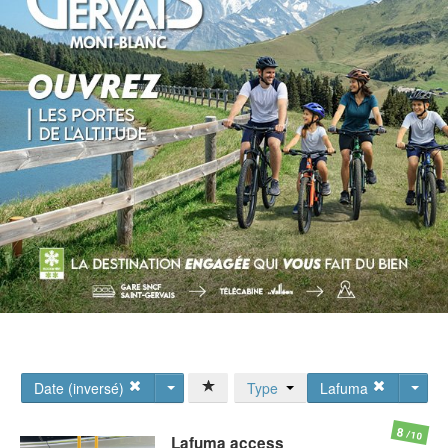
Date (inversé)
Type
Lafuma
8
/10
Lafuma
access