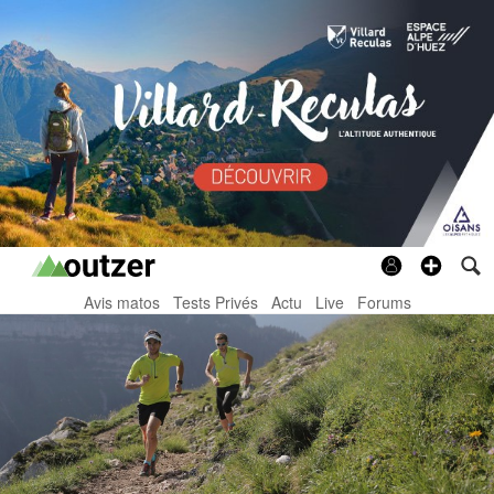
Avis matos
Tests Privés
Actu
Live
Forums