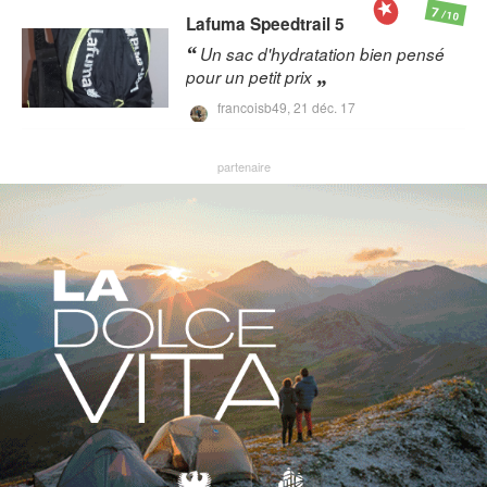
7
/10
Lafuma
Speedtrail 5
Un sac d'hydratation bien pensé
pour un petit prix
francoisb49,
21 déc. 17