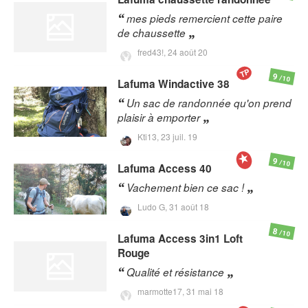
mes pieds remercient cette paire
de chaussette
fred43!,
24 août 20
TP
9
/10
Lafuma
Windactive 38
Un sac de randonnée qu'on prend
plaisir à emporter
Kti13,
23 juil. 19
9
/10
Lafuma
Access 40
Vachement bien ce sac !
Ludo G,
31 août 18
8
/10
Lafuma
Access 3in1 Loft
Rouge
Qualité et résistance
marmotte17,
31 mai 18