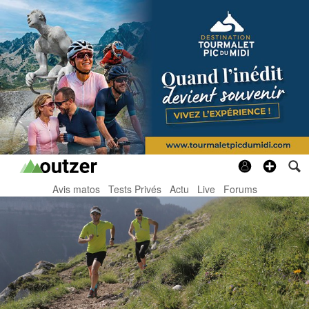
Avis matos
Tests Privés
Actu
Live
Forums