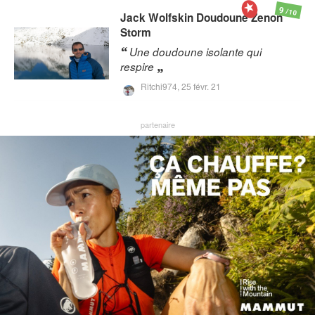
9
/10
Jack Wolfskin
Doudoune Zenon
Storm
Une doudoune isolante qui
respire
Ritchi974,
25 févr. 21