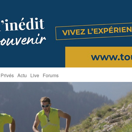
 Privés
Actu
Live
Forums