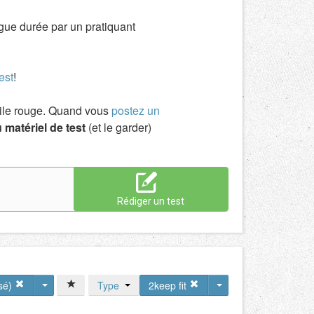
ngue durée par un pratiquant
est
!
toile rouge. Quand vous
postez un
 matériel de test
(et le garder)
Rédiger un test
rsé)
Type
2keep fit