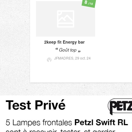
8
/10
2keep fit
Energy bar
Goût top
JFMADRES,
29 oct. 24