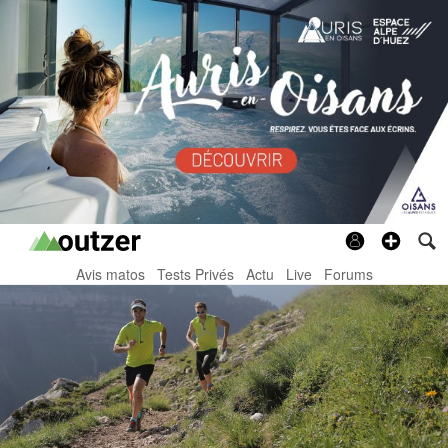
Avis matos
Tests Privés
Actu
Live
Forums