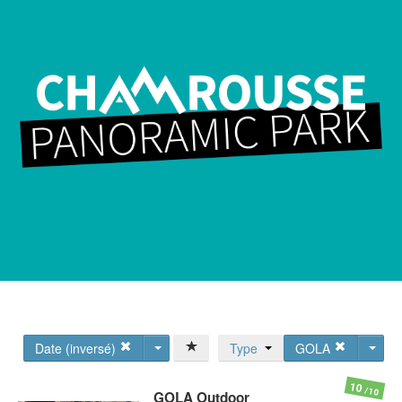
Date (inversé)
Type
GOLA
10
/10
GOLA
Outdoor