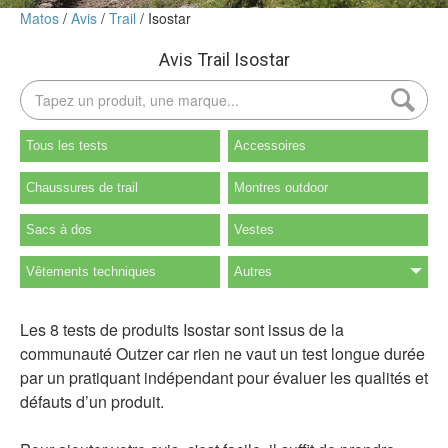
Matos
Avis
Trail
Isostar
Avis Trail Isostar
Tous les tests
Accessoires
Chaussures de trail
Montres outdoor
Sacs à dos
Vestes
Vêtements techniques
Autres
Les 8 tests de produits Isostar sont issus de la
communauté Outzer car rien ne vaut un test longue durée
par un pratiquant indépendant pour évaluer les qualités et
défauts d’un produit.