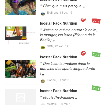
Chimique mais pratique
ElsBrsAs,
18 oct. 19
TP
2
/10
Isostar
Pack Nutrition
J'aime ce qui me nourrit : le boire,
le manger, les livres (Etienne de la
Boétie)
DDN,
22 août 19
TP
7
/10
Isostar
Pack Nutrition
Des incontournables dans le
domaine des sports longue durée
!
Flobncl,
2 août 19
7
/10
Isostar
Pack Nutrition
régule l'hydratation
M@thieu,
30 mai 19