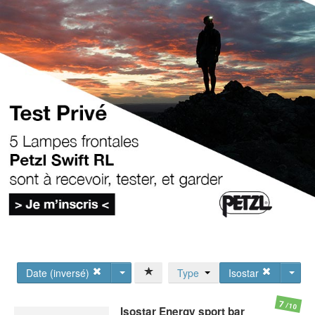
Date (inversé)
Type
Isostar
7
/10
Isostar
Energy sport bar