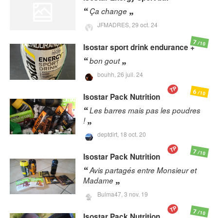
Ça change
JFMADRES,
29 oct. 24
7
/10
Isostar
sport drink endurance +
bon gout
bouhh,
26 juil. 24
TP
6
/10
Isostar
Pack Nutrition
Les barres mais pas les poudres
!
deptdirt,
18 oct. 20
TP
7
/10
Isostar
Pack Nutrition
Avis partagés entre Monsieur et
Madame
Bulma47,
3 nov. 19
TP
7
/10
Isostar
Pack Nutrition