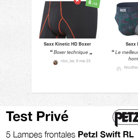
8
/10
Saxx
Kinetic HD Boxer
Saxx
Boxer technique
Le meilleu
hom
nico_be,
9 mai 23
Nicothe