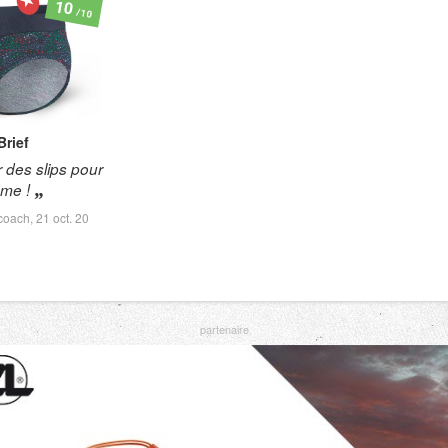
10
/10
Brief
r des slips pour
me !
coach,
21 oct. 20