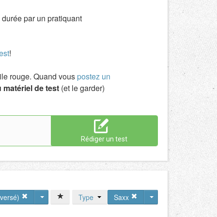
 durée par un pratiquant
est
!
toile rouge. Quand vous
postez un
 matériel de test
(et le garder)
Rédiger un test
nversé)
Type
Saxx