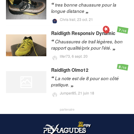
tres bonne chaussure pour la
longue distance
Chris trail,
23 oct. 21
7
/10
Raidligth
Responsiv Dynamic
Chaussures de trail légères, bon
rapport qualité/prix pour l'été.
lifer73,
6 sept. 20
8
/10
Raidligth
Olmo12
La note est de 8 pour son côté
pratique.
Jumper85,
21 juin 18