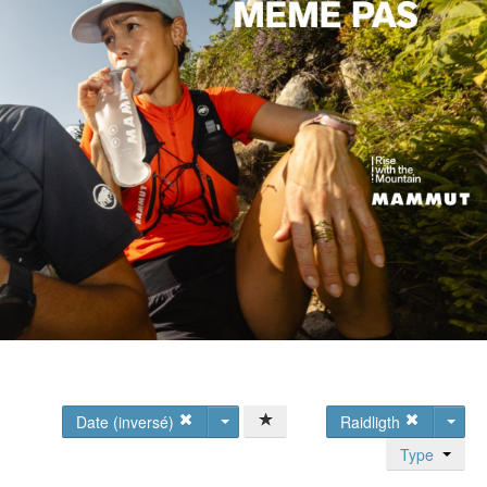
Date (inversé)
Raidligth
Type