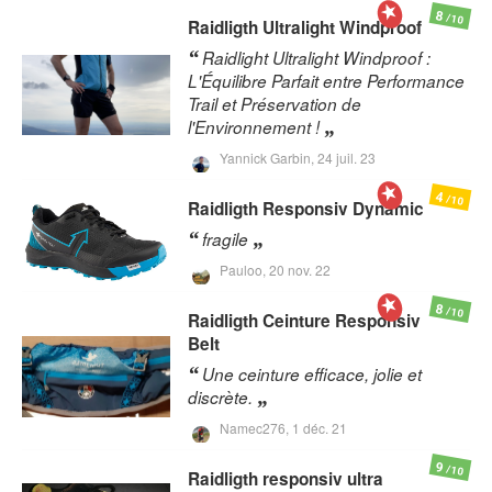
8
/10
Raidligth
Ultralight Windproof
Raidlight Ultralight Windproof :
L'Équilibre Parfait entre Performance
Trail et Préservation de
l'Environnement !
Yannick Garbin,
24 juil. 23
4
/10
Raidligth
Responsiv Dynamic
fragile
Pauloo,
20 nov. 22
8
/10
Raidligth
Ceinture Responsiv
Belt
Une ceinture efficace, jolie et
discrète.
Namec276,
1 déc. 21
9
/10
Raidligth
responsiv ultra