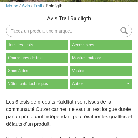
Matos
Avis
Trail
Raidligth
Avis Trail Raidligth
Tous les tests
Accessoires
Chaussures de trail
Montres outdoor
Sacs à dos
Vestes
Vêtements techniques
Autres
Les 6 tests de produits Raidligth sont issus de la
communauté Outzer car rien ne vaut un test longue durée
par un pratiquant indépendant pour évaluer les qualités et
défauts d’un produit.