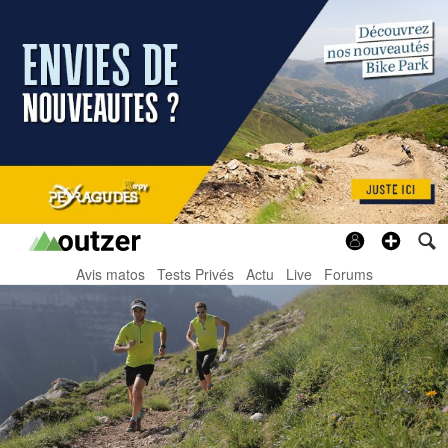
Avis matos
Tests Privés
Actu
Live
Forums