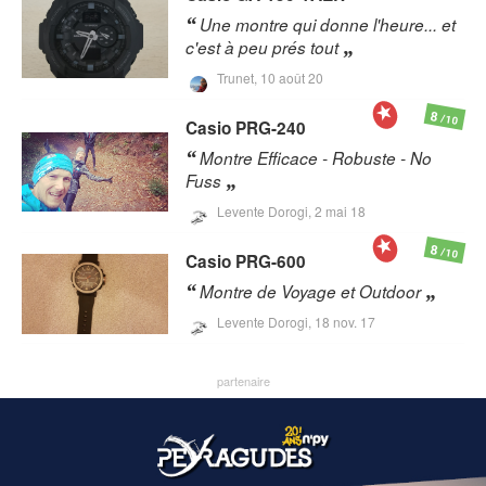
Une montre qui donne l'heure... et
c'est à peu prés tout
Trunet,
10 août 20
8
/10
Casio
PRG-240
Montre Efficace - Robuste - No
Fuss
Levente Dorogi,
2 mai 18
8
/10
Casio
PRG-600
Montre de Voyage et Outdoor
Levente Dorogi,
18 nov. 17