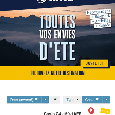
Date (inversé)
Type
Casio
5
/10
Casio
GA-150-1AER