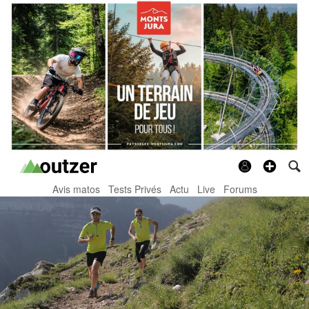
Avis matos
Tests Privés
Actu
Live
Forums