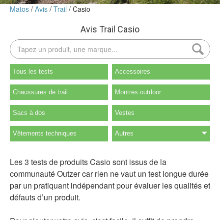
Matos
Avis
Trail
Casio
Avis Trail Casio
Tous les tests
Accessoires
Chaussures de trail
Montres outdoor
Sacs à dos
Vestes
Vêtements techniques
Autres
Les 3 tests de produits Casio sont issus de la
communauté Outzer car rien ne vaut un test longue durée
par un pratiquant indépendant pour évaluer les qualités et
défauts d’un produit.