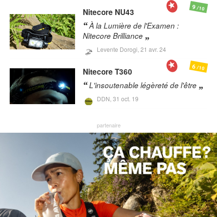
9
/10
Nitecore
NU43
À la Lumière de l'Examen :
Nitecore Brilliance
Levente Dorogi,
21 avr. 24
6
/10
Nitecore
T360
L'insoutenable légèreté de l'être
DDN,
31 oct. 19