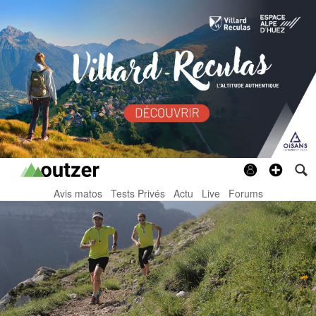
Avis matos
Tests Privés
Actu
Live
Forums