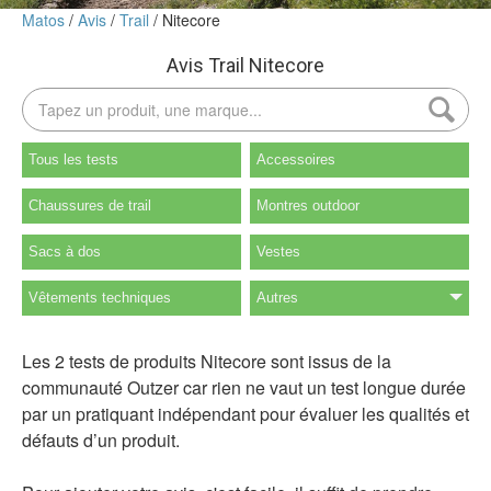
Matos
Avis
Trail
Nitecore
Avis Trail Nitecore
Tous les tests
Accessoires
Chaussures de trail
Montres outdoor
Sacs à dos
Vestes
Vêtements techniques
Autres
Les 2 tests de produits Nitecore sont issus de la
communauté Outzer car rien ne vaut un test longue durée
par un pratiquant indépendant pour évaluer les qualités et
défauts d’un produit.