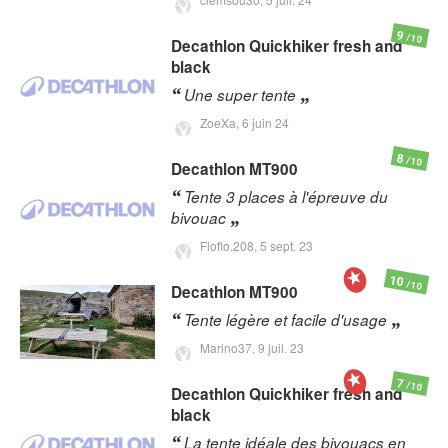
9
/10
Decathlon
Quickhiker fresh and
black
Une super tente
ZoeXa,
6 juin 24
8
/10
Decathlon
MT900
Tente 3 places à l'épreuve du
bivouac
Floflo.208,
5 sept. 23
10
/10
Decathlon
MT900
Tente légère et facile d'usage
Marino37,
9 juil. 23
7
/10
Decathlon
Quickhiker fresh and
black
La tente idéale des bivouacs en