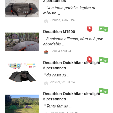
2 personnes
Une tente parfaite, légère et
robuste
Cchloe,
4 août 24
9
/10
Decathlon
MT900
3 saisons efficace, sûre et à prix
abordable
Edul,
4 août 24
8
/10
Decathlon
Quickhiker ultralight
3 personnes
du costaud
ciolciol,
22 juil. 24
8
/10
Decathlon
Quickhiker ultralight
3 personnes
Tente famille
clemsou30,
5 juil. 24