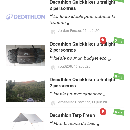
Decathlon
Quickhiker ultralight
2 personnes
La tente idéale pour débuter le
bivouac
Jordan Fercoq,
25 août 20
7
/10
Decathlon
Quickhiker ultralight
2 personnes
Idéale pour un budget eco
cog3208,
10 août 20
8
/10
Decathlon
Quickhiker ultralight
2 personnes
Idéale pour commencer
Amandine Chatenet,
11 juin 20
8
/10
Decathlon
Tarp Fresh
Pour bivouac de luxe