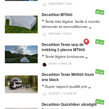
NathanB25,
2 juin
9
/10
Decathlon
MT900
Tente très légère, facile à monter,
démonter et reconditionner.
Rachelle,
12 janv.
9
/10
Decathlon
Tente tarp de
trekking 2 places MT900
Tente légère lumineuse
bouhh,
4 sept. 25
9
/10
Decathlon
Tente MH500 fresh
ans black
Super rapport qualité prix
Kira2201,
12 août 24
9
/10
Decathlon
Quickhiker ultralight