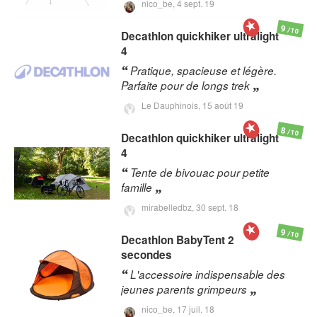
nico_be,
4 sept. 19
9
/10
Decathlon
quickhiker ultralight
4
Pratique, spacieuse et légère.
Parfaite pour de longs trek
Le Dauphinois,
15 août 19
8
/10
Decathlon
quickhiker ultralight
4
Tente de bivouac pour petite
famille
mirabelledbz,
30 sept. 18
9
/10
Decathlon
BabyTent 2
secondes
L'accessoire indispensable des
jeunes parents grimpeurs
nico_be,
17 juil. 18