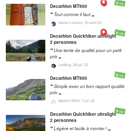
9
/10
Decathlon
MT900
Tout comme il faut
Xavier Lorenzo,
30 août 22
8
/10
Decathlon
Quickhiker ultralight
2 personnes
Une tente de qualité pour un petit
prix
Justbug,
28 juil. 22
8
/10
Decathlon
MT900
Simple avec un bon rapport qualité
prix
Maelle13600,
7 juil. 22
9
/10
Decathlon
Quickhiker ultralight
2 personnes
Légère et facile à monter !