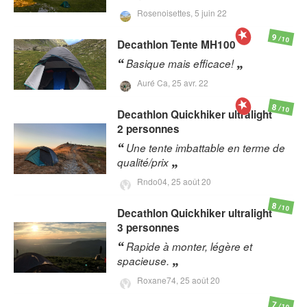
Rosenoisettes,
5 juin 22
9
/10
Decathlon
Tente MH100
Basique mais efficace!
Auré Ca,
25 avr. 22
8
/10
Decathlon
Quickhiker ultralight
2 personnes
Une tente imbattable en terme de
qualité/prix
Rndo04,
25 août 20
8
/10
Decathlon
Quickhiker ultralight
3 personnes
Rapide à monter, légère et
spacieuse.
Roxane74,
25 août 20
7
/10