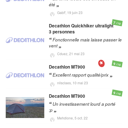
été
GabF,
19 juin 23
7
/10
Decathlon
Quickhiker ultralight
3 personnes
Fonctionnelle mais laisse passer le
vent
Cduez,
21 mai 23
9
/10
Decathlon
MT900
Excellent rapport qualité/prix
nilsclaes,
10 mai 23
9
/10
Decathlon
MT900
Un investissement lourd a porté
:p
Mehdione,
5 oct. 22